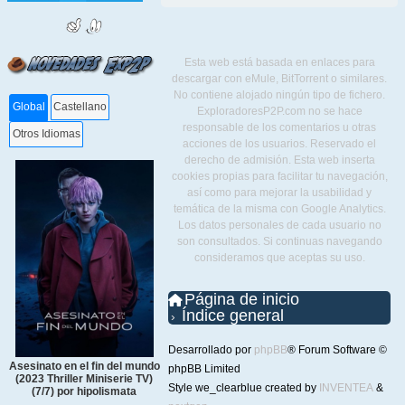
Esta web está basada en enlaces para
descargar con eMule, BitTorrent o similares.
No contiene alojado ningún tipo de fichero.
Global
Castellano
ExploradoresP2P.com no se hace
responsable de los comentarios u otras
Otros Idiomas
acciones de los usuarios. Reservado el
derecho de admisión. Esta web inserta
cookies propias para facilitar tu navegación,
así como para mejorar la usabilidad y
temática de la misma con Google Analytics.
Los datos personales de cada usuario no
son consultados. Si continuas navegando
consideramos que aceptas su uso.
Página de inicio
Índice general
Desarrollado por
phpBB
® Forum Software ©
Asesinato en el fin del mundo
phpBB Limited
(2023 Thriller Miniserie TV)
Style we_clearblue created by
INVENTEA
&
(7/7) por hipolismata