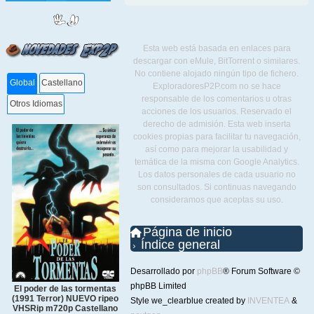
Esta web está basada en enlaces para
descargar con eMule, BitTorrent o similares.
No contiene alojado ningún tipo de fichero.
Global
Castellano
ExploradoresP2P.com no se hace
responsable de los comentarios u otras
Otros Idiomas
acciones de los usuarios. Reservado el
derecho de admisión. Esta web inserta
cookies propias para facilitar tu navegación,
así como para mejorar la usabilidad y
temática de la misma con Google Analytics.
Los datos personales de cada usuario no
son consultados. Si continuas navegando
consideramos que aceptas su uso.
Página de inicio
Índice general
Desarrollado por
phpBB
® Forum Software ©
phpBB Limited
El poder de las tormentas
(1991 Terror) NUEVO ripeo
Style we_clearblue created by
INVENTEA
&
VHSRip m720p Castellano