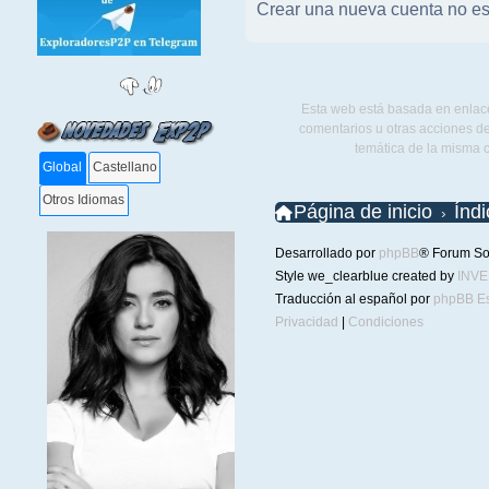
Crear una nueva cuenta no es
Esta web está basada en enlace
comentarios u otras acciones de
temática de la misma 
Global
Castellano
Otros Idiomas
Página de inicio
Índ
Desarrollado por
phpBB
® Forum So
Style we_clearblue created by
INV
Traducción al español por
phpBB E
Privacidad
|
Condiciones