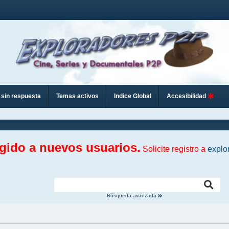
sin respuesta
Temas activos
Indice Global
Accesibilidad
ngido a nuevos usuarios.
Solicite registro a
explo
Búsqueda avanzada