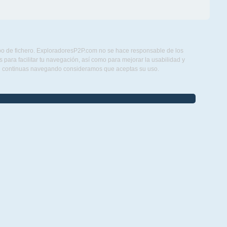
ipo de fichero. ExploradoresP2P.com no se hace responsable de los
para facilitar tu navegación, así como para mejorar la usabilidad y
Si continuas navegando consideramos que aceptas su uso.