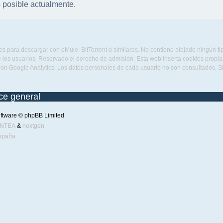
 posible actualmente.
s para descargar con eMule, BitTorrent o similares. No contiene alojado ningún t
 los usuarios. Reservado el derecho de admisión. Esta web inserta cookies propias 
con Google Analytics. Los datos personales de cada usuario no son consultados. 
ice general
ftware © phpBB Limited
ENTEA
&
nextgen
spaña