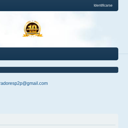
Identificarse
radoresp2p@gmail.com