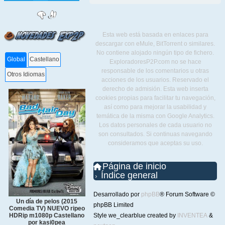
Esta web está basada en enlaces para
descargar con eMule, BitTorrent o similares.
No contiene alojado ningún tipo de fichero.
Global
Castellano
ExploradoresP2P.com no se hace
responsable de los comentarios u otras
Otros Idiomas
acciones de los usuarios. Reservado el
derecho de admisión. Esta web inserta
cookies propias para facilitar tu navegación,
así como para mejorar la usabilidad y
temática de la misma con Google Analytics.
Los datos personales de cada usuario no
son consultados. Si continuas navegando
consideramos que aceptas su uso.
Página de inicio
Índice general
Desarrollado por
phpBB
® Forum Software ©
Un día de pelos (2015
phpBB Limited
Comedia TV) NUEVO ripeo
Style we_clearblue created by
INVENTEA
&
HDRip m1080p Castellano
por kasi0pea