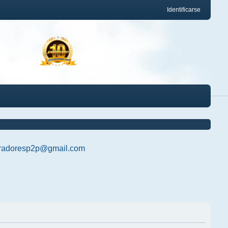
Identificarse
radoresp2p@gmail.com