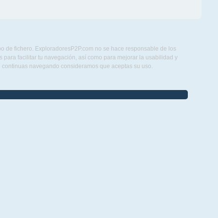
ipo de fichero. ExploradoresP2P.com no se hace responsable de los
para facilitar tu navegación, así como para mejorar la usabilidad y
Si continuas navegando consideramos que aceptas su uso.