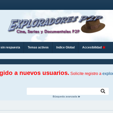
sin respuesta
Temas activos
Indice Global
Accesibilidad
ngido a nuevos usuarios.
Solicite registro a
explo
Búsqueda avanzada