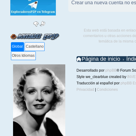
Crear una nueva cuenta no es
Esta web está basada en enlace
comentarios u otras acciones de
temática de la misma 
Global
Castellano
Otros Idiomas
Página de inicio
Índ
Desarrollado por
phpBB
® Forum So
Style we_clearblue created by
INV
Traducción al español por
phpBB E
Privacidad
|
Condiciones