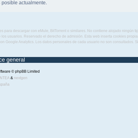
 posible actualmente.
s para descargar con eMule, BitTorrent o similares. No contiene alojado ningún t
 los usuarios. Reservado el derecho de admisión. Esta web inserta cookies propias 
con Google Analytics. Los datos personales de cada usuario no son consultados. 
ice general
ftware © phpBB Limited
ENTEA
&
nextgen
spaña