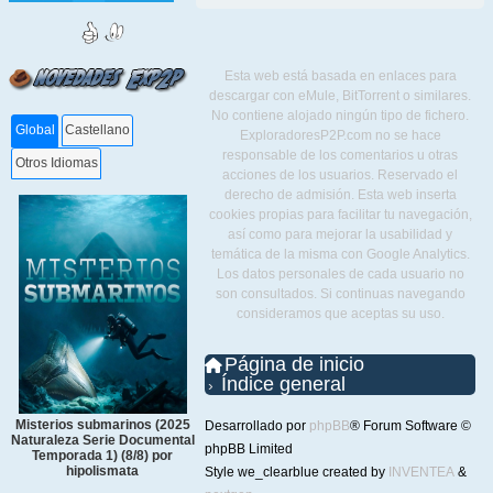
Esta web está basada en enlaces para
descargar con eMule, BitTorrent o similares.
No contiene alojado ningún tipo de fichero.
Global
Castellano
ExploradoresP2P.com no se hace
responsable de los comentarios u otras
Otros Idiomas
acciones de los usuarios. Reservado el
derecho de admisión. Esta web inserta
cookies propias para facilitar tu navegación,
así como para mejorar la usabilidad y
temática de la misma con Google Analytics.
Los datos personales de cada usuario no
son consultados. Si continuas navegando
consideramos que aceptas su uso.
Página de inicio
Índice general
Misterios submarinos (2025
Desarrollado por
phpBB
® Forum Software ©
Naturaleza Serie Documental
phpBB Limited
Temporada 1) (8/8) por
hipolismata
Style we_clearblue created by
INVENTEA
&