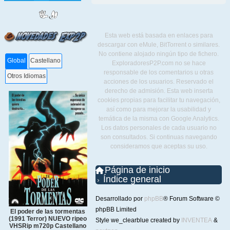
Esta web está basada en enlaces para
descargar con eMule, BitTorrent o similares.
No contiene alojado ningún tipo de fichero.
Global
Castellano
ExploradoresP2P.com no se hace
responsable de los comentarios u otras
Otros Idiomas
acciones de los usuarios. Reservado el
derecho de admisión. Esta web inserta
cookies propias para facilitar tu navegación,
así como para mejorar la usabilidad y
temática de la misma con Google Analytics.
Los datos personales de cada usuario no
son consultados. Si continuas navegando
consideramos que aceptas su uso.
Página de inicio
Índice general
Desarrollado por
phpBB
® Forum Software ©
phpBB Limited
El poder de las tormentas
(1991 Terror) NUEVO ripeo
Style we_clearblue created by
INVENTEA
&
VHSRip m720p Castellano