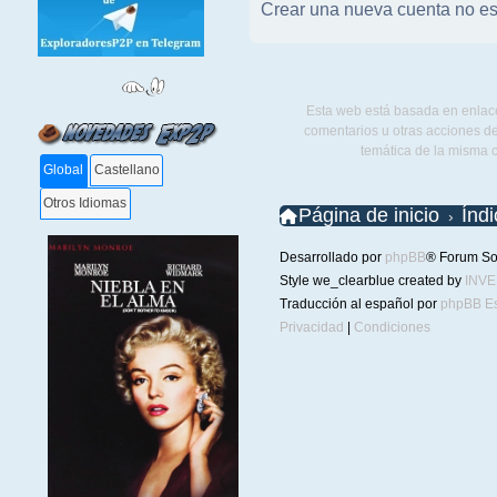
Crear una nueva cuenta no es
Esta web está basada en enlace
comentarios u otras acciones de
temática de la misma 
Global
Castellano
Otros Idiomas
Página de inicio
Índ
Desarrollado por
phpBB
® Forum So
Style we_clearblue created by
INV
Traducción al español por
phpBB E
Privacidad
|
Condiciones