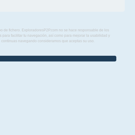
ipo de fichero. ExploradoresP2P.com no se hace responsable de los
para facilitar tu navegación, así como para mejorar la usabilidad y
Si continuas navegando consideramos que aceptas su uso.