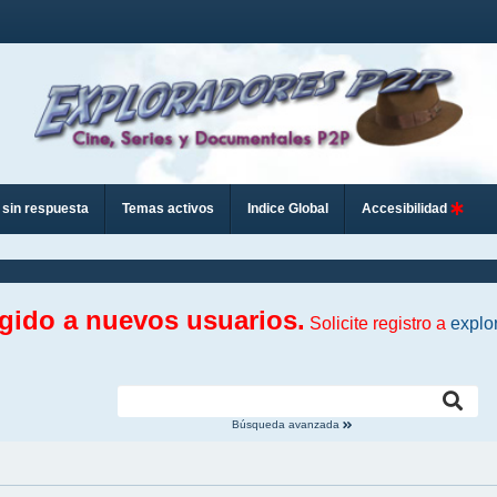
sin respuesta
Temas activos
Indice Global
Accesibilidad
ngido a nuevos usuarios.
Solicite registro a
explo
Búsqueda avanzada