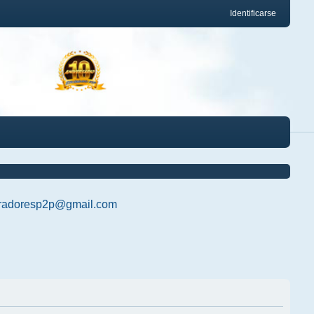
Identificarse
radoresp2p@gmail.com