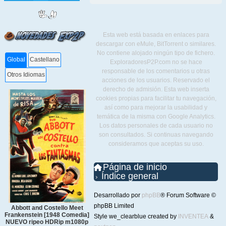
Esta web está basada en enlaces para
descargar con eMule, BitTorrent o similares.
No contiene alojado ningún tipo de fichero.
Global
Castellano
ExploradoresP2P.com no se hace
responsable de los comentarios u otras
Otros Idiomas
acciones de los usuarios. Reservado el
derecho de admisión. Esta web inserta
cookies propias para facilitar tu navegación,
así como para mejorar la usabilidad y
temática de la misma con Google Analytics.
Los datos personales de cada usuario no
son consultados. Si continuas navegando
consideramos que aceptas su uso.
Página de inicio
Índice general
Desarrollado por
phpBB
® Forum Software ©
phpBB Limited
Abbott and Costello Meet
Frankenstein [1948 Comedia]
Style we_clearblue created by
INVENTEA
&
NUEVO ripeo HDRip m1080p