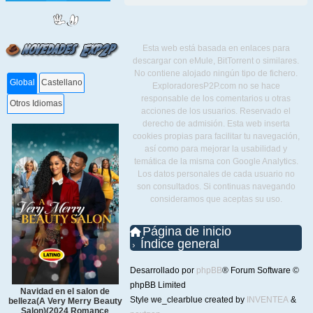
Esta web está basada en enlaces para
descargar con eMule, BitTorrent o similares.
No contiene alojado ningún tipo de fichero.
Global
Castellano
ExploradoresP2P.com no se hace
responsable de los comentarios u otras
Otros Idiomas
acciones de los usuarios. Reservado el
derecho de admisión. Esta web inserta
cookies propias para facilitar tu navegación,
así como para mejorar la usabilidad y
temática de la misma con Google Analytics.
Los datos personales de cada usuario no
son consultados. Si continuas navegando
consideramos que aceptas su uso.
Página de inicio
Índice general
Desarrollado por
phpBB
® Forum Software ©
phpBB Limited
Navidad en el salon de
Style we_clearblue created by
INVENTEA
&
belleza(A Very Merry Beauty
Salon)(2024 Romance