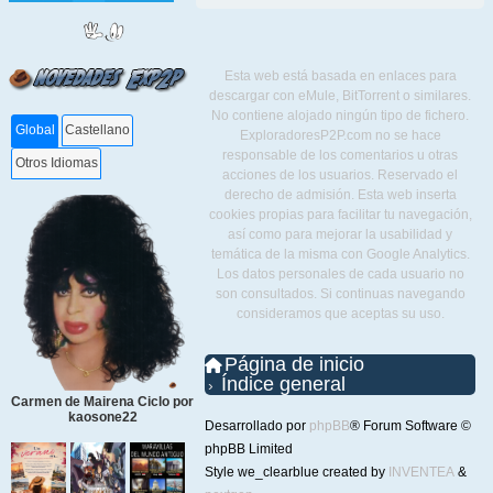
Esta web está basada en enlaces para
descargar con eMule, BitTorrent o similares.
No contiene alojado ningún tipo de fichero.
Global
Castellano
ExploradoresP2P.com no se hace
responsable de los comentarios u otras
Otros Idiomas
acciones de los usuarios. Reservado el
derecho de admisión. Esta web inserta
cookies propias para facilitar tu navegación,
así como para mejorar la usabilidad y
temática de la misma con Google Analytics.
Los datos personales de cada usuario no
son consultados. Si continuas navegando
consideramos que aceptas su uso.
Página de inicio
Índice general
Carmen de Mairena Ciclo por
kaosone22
Desarrollado por
phpBB
® Forum Software ©
phpBB Limited
Style we_clearblue created by
INVENTEA
&