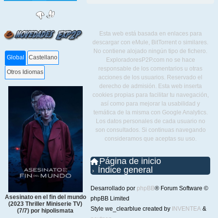
Esta web está basada en enlaces para
descargar con eMule, BitTorrent o similares.
No contiene alojado ningún tipo de fichero.
Global
Castellano
ExploradoresP2P.com no se hace
responsable de los comentarios u otras
Otros Idiomas
acciones de los usuarios. Reservado el
derecho de admisión. Esta web inserta
cookies propias para facilitar tu navegación,
así como para mejorar la usabilidad y
temática de la misma con Google Analytics.
Los datos personales de cada usuario no
son consultados. Si continuas navegando
consideramos que aceptas su uso.
Página de inicio
Índice general
Desarrollado por
phpBB
® Forum Software ©
Asesinato en el fin del mundo
phpBB Limited
(2023 Thriller Miniserie TV)
Style we_clearblue created by
INVENTEA
&
(7/7) por hipolismata