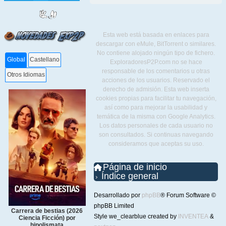
Esta web está basada en enlaces para
descargar con eMule, BitTorrent o similares.
No contiene alojado ningún tipo de fichero.
Global
Castellano
ExploradoresP2P.com no se hace
responsable de los comentarios u otras
Otros Idiomas
acciones de los usuarios. Reservado el
derecho de admisión. Esta web inserta
cookies propias para facilitar tu navegación,
así como para mejorar la usabilidad y
temática de la misma con Google Analytics.
Los datos personales de cada usuario no
son consultados. Si continuas navegando
consideramos que aceptas su uso.
Página de inicio
Índice general
Desarrollado por
phpBB
® Forum Software ©
phpBB Limited
Carrera de bestias (2026
Style we_clearblue created by
INVENTEA
&
Ciencia Ficción) por
hipolismata