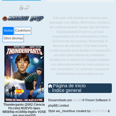
Esta web está basada en enlaces para
descargar con eMule, BitTorrent o similares.
No contiene alojado ningún tipo de fichero.
Global
Castellano
ExploradoresP2P.com no se hace
responsable de los comentarios u otras
Otros Idiomas
acciones de los usuarios. Reservado el
derecho de admisión. Esta web inserta
cookies propias para facilitar tu navegación,
así como para mejorar la usabilidad y
temática de la misma con Google Analytics.
Los datos personales de cada usuario no
son consultados. Si continuas navegando
consideramos que aceptas su uso.
Página de inicio
Índice general
Desarrollado por
phpBB
® Forum Software ©
Thunderpants (2002 Ciencia
phpBB Limited
Ficción) NUEVO ripeo
Style we_clearblue created by
INVENTEA
&
WEBRip m1080p Inglés VOSE
por macana555