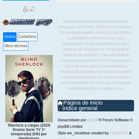
Esta web está basada en enlaces para
descargar con eMule, BitTorrent o similares.
No contiene alojado ningún tipo de fichero.
Global
Castellano
ExploradoresP2P.com no se hace
responsable de los comentarios u otras
Otros Idiomas
acciones de los usuarios. Reservado el
derecho de admisión. Esta web inserta
cookies propias para facilitar tu navegación,
así como para mejorar la usabilidad y
temática de la misma con Google Analytics.
Los datos personales de cada usuario no
son consultados. Si continuas navegando
consideramos que aceptas su uso.
Página de inicio
Índice general
Desarrollado por
phpBB
® Forum Software ©
Sherlock a ciegas (2026
phpBB Limited
Drama Serie TV 1ª
Style we_clearblue created by
INVENTEA
&
temporada) (6/6) por
hipolismata