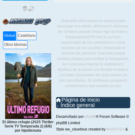
Esta web está basada en enlaces para
descargar con eMule, BitTorrent o similares.
No contiene alojado ningún tipo de fichero.
Global
Castellano
ExploradoresP2P.com no se hace
responsable de los comentarios u otras
Otros Idiomas
acciones de los usuarios. Reservado el
derecho de admisión. Esta web inserta
cookies propias para facilitar tu navegación,
así como para mejorar la usabilidad y
temática de la misma con Google Analytics.
Los datos personales de cada usuario no
son consultados. Si continuas navegando
consideramos que aceptas su uso.
Página de inicio
Índice general
Desarrollado por
phpBB
® Forum Software ©
El último refugio (2025 Thriller
phpBB Limited
Serie TV Temporada 2) (8/8)
Style we_clearblue created by
INVENTEA
&
por hipolismata