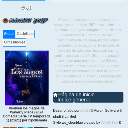
Esta web está basada en enlaces para
descargar con eMule, BitTorrent o similares.
No contiene alojado ningún tipo de fichero.
Global
Castellano
ExploradoresP2P.com no se hace
responsable de los comentarios u otras
Otros Idiomas
acciones de los usuarios. Reservado el
derecho de admisión. Esta web inserta
cookies propias para facilitar tu navegación,
así como para mejorar la usabilidad y
temática de la misma con Google Analytics.
Los datos personales de cada usuario no
son consultados. Si continuas navegando
consideramos que aceptas su uso.
Página de inicio
Índice general
Vuelven los magos de
Desarrollado por
phpBB
® Forum Software ©
Waverly Place (2024
Comedia Serie TV temporada
phpBB Limited
1) (21/21) por hipolismata
Style we_clearblue created by
INVENTEA
&