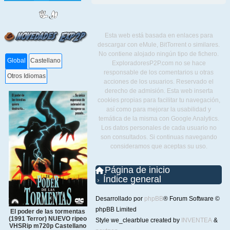
Esta web está basada en enlaces para
descargar con eMule, BitTorrent o similares.
No contiene alojado ningún tipo de fichero.
Global
Castellano
ExploradoresP2P.com no se hace
responsable de los comentarios u otras
Otros Idiomas
acciones de los usuarios. Reservado el
derecho de admisión. Esta web inserta
cookies propias para facilitar tu navegación,
así como para mejorar la usabilidad y
temática de la misma con Google Analytics.
Los datos personales de cada usuario no
son consultados. Si continuas navegando
consideramos que aceptas su uso.
Página de inicio
Índice general
Desarrollado por
phpBB
® Forum Software ©
phpBB Limited
El poder de las tormentas
(1991 Terror) NUEVO ripeo
Style we_clearblue created by
INVENTEA
&
VHSRip m720p Castellano