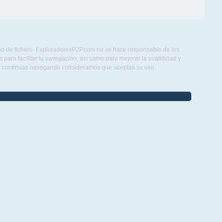
ipo de fichero. ExploradoresP2P.com no se hace responsable de los
para facilitar tu navegación, así como para mejorar la usabilidad y
Si continuas navegando consideramos que aceptas su uso.