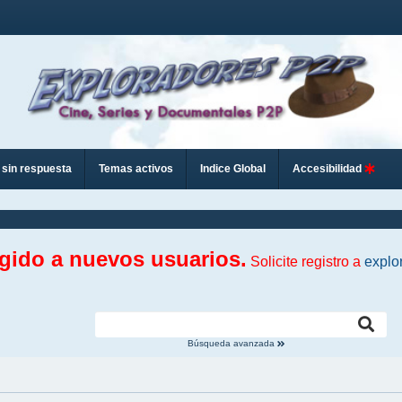
sin respuesta
Temas activos
Indice Global
Accesibilidad
ngido a nuevos usuarios.
Solicite registro a
explo
Búsqueda avanzada