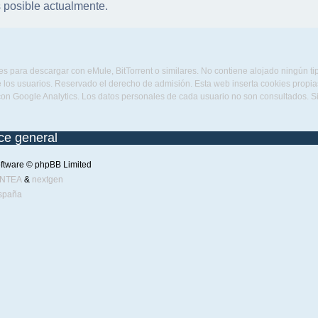
 posible actualmente.
s para descargar con eMule, BitTorrent o similares. No contiene alojado ningún t
 los usuarios. Reservado el derecho de admisión. Esta web inserta cookies propias 
con Google Analytics. Los datos personales de cada usuario no son consultados. 
ice general
ftware © phpBB Limited
ENTEA
&
nextgen
spaña