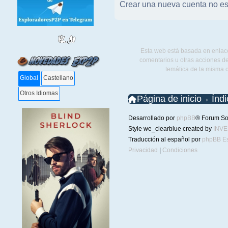
Crear una nueva cuenta no es
Esta web está basada en enlace
comentarios u otras acciones de
temática de la misma 
Global
Castellano
Otros Idiomas
Página de inicio
Índ
Desarrollado por
phpBB
® Forum So
Style we_clearblue created by
INV
Traducción al español por
phpBB E
Privacidad
|
Condiciones