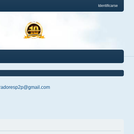
Identificarse
radoresp2p@gmail.com