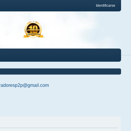
Identificarse
radoresp2p@gmail.com