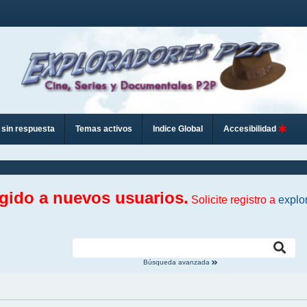
sin respuesta
Temas activos
Indice Global
Accesibilidad
ngido a nuevos usuarios.
Solicite registro a
explo
Búsqueda avanzada