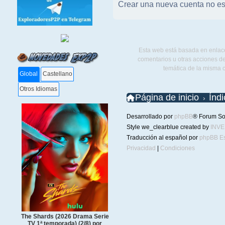
Crear una nueva cuenta no es
Esta web está basada en enlace
comentarios u otras acciones de
temática de la misma 
Global
Castellano
Otros Idiomas
Página de inicio
Índ
Desarrollado por
phpBB
® Forum So
Style we_clearblue created by
INV
Traducción al español por
phpBB E
Privacidad
|
Condiciones
The Shards (2026 Drama Serie
TV 1ª temporada) (2/8) por