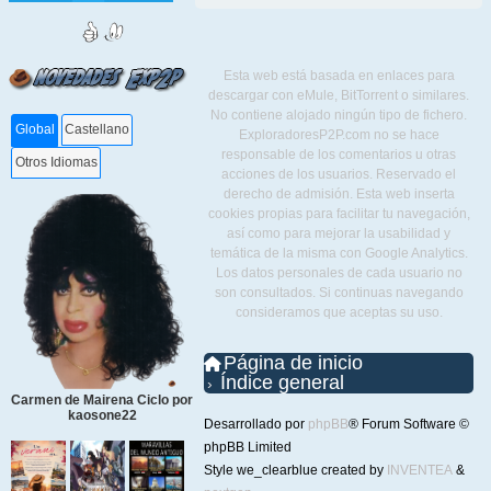
Esta web está basada en enlaces para
descargar con eMule, BitTorrent o similares.
No contiene alojado ningún tipo de fichero.
Global
Castellano
ExploradoresP2P.com no se hace
responsable de los comentarios u otras
Otros Idiomas
acciones de los usuarios. Reservado el
derecho de admisión. Esta web inserta
cookies propias para facilitar tu navegación,
así como para mejorar la usabilidad y
temática de la misma con Google Analytics.
Los datos personales de cada usuario no
son consultados. Si continuas navegando
consideramos que aceptas su uso.
Página de inicio
Índice general
Carmen de Mairena Ciclo por
kaosone22
Desarrollado por
phpBB
® Forum Software ©
phpBB Limited
Style we_clearblue created by
INVENTEA
&