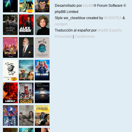
Desarrollado por
phpBB
® Forum Software ©
phpBB Limited
Style we_clearblue created by
INVENTEA
&
nextgen
Traducción al español por
phpBB España
Privacidad
|
Condiciones