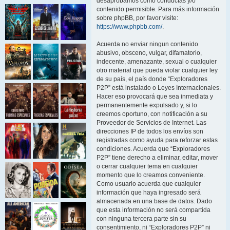
desaprobamos como conductas y/o
contenido permisible. Para más información
sobre phpBB, por favor visite:
https://www.phpbb.com/
.
Acuerda no enviar ningun contenido
abusivo, obsceno, vulgar, difamatorio,
indecente, amenazante, sexual o cualquier
otro material que pueda violar cualquier ley
de su país, el país donde “Exploradores
P2P” está instalado o Leyes Internacionales.
Hacer eso provocará que sea inmediata y
permanentemente expulsado y, si lo
creemos oportuno, con notificación a su
Proveedor de Servicios de Internet. Las
direcciones IP de todos los envíos son
registradas como ayuda para reforzar estas
condiciones. Acuerda que “Exploradores
P2P” tiene derecho a eliminar, editar, mover
o cerrar cualquier tema en cualquier
momento que lo creamos conveniente.
Como usuario acuerda que cualquier
información que haya ingresado será
almacenada en una base de datos. Dado
que esta información no será compartida
con ninguna tercera parte sin su
consentimiento, ni “Exploradores P2P” ni