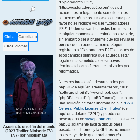
“Exploradores P2P”,
“https://exploradoresp2p.com”), usted
acuerda estar legalmente sometido a los
siguientes términos. En caso contrario por
favor no se registre y/o use “Exploradores
P2P”. Podemos cambiar estos términos en
cualquier momento e intentaríamos avisarle,
Global
Castellano
sin embargo sería prudente que los revisase
por su cuenta periódicamente. Seguir
Otros Idiomas
registrado a “Exploradores P2P” después de
esos cambios significa que acuerda estar
legalmente sometido a esos nuevos
términos tal como fueron actualizados y/o
reformados.
Nuestros foros están desarrollados por
phpBB (de aquí en adelante “ellos”, “sus”,
“software phpBB”, “www.phpbb.com”,
“phpBB Limited”, “phpBB Teams”) el cual es
una solución de foros liberada bajo la “
GNU
General Public License v2 en Ingles
” (de
aquí en adelante “GPL”) y puede ser
descargada de
www.phpbb.com
. El software
phpBB solamente facilita discusiones
Asesinato en el fin del mundo
basadas en Internet y la GPL estrictamente
(2023 Thriller Miniserie TV)
los excluye de lo que aprobamos y/o
(7/7) por hipolismata