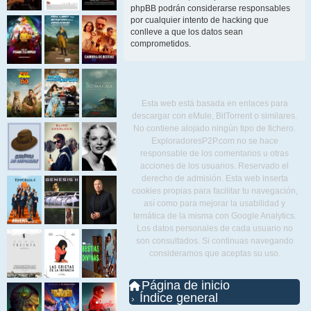
phpBB podrán considerarse responsables
por cualquier intento de hacking que
conlleve a que los datos sean
comprometidos.
Esta web está basada en enlaces para
descargar con eMule, BitTorrent o similares.
No contiene alojado ningún tipo de fichero.
ExploradoresP2P.com no se hace
responsable de los comentarios u otras
acciones de los usuarios. Reservado el
derecho de admisión. Esta web inserta
cookies propias para facilitar tu navegación,
así como para mejorar la usabilidad y
temática de la misma con Google Analytics.
Los datos personales de cada usuario no
son consultados. Si continuas navegando
consideramos que aceptas su uso.
Página de inicio
Índice general