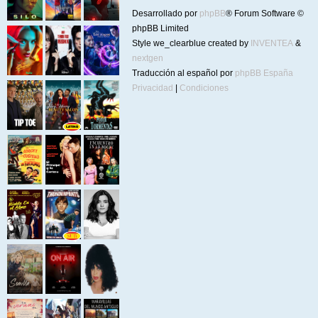
Desarrollado por
phpBB
® Forum Software ©
phpBB Limited
Style we_clearblue created by
INVENTEA
&
nextgen
Traducción al español por
phpBB España
Privacidad
|
Condiciones