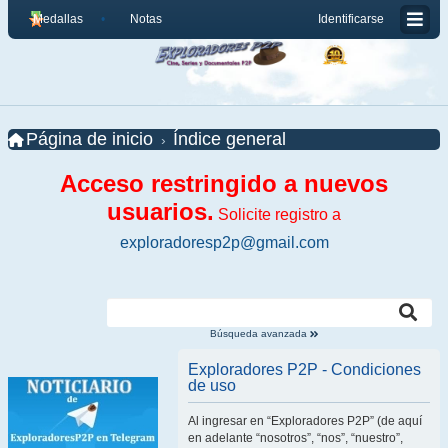
Medallas
Notas
Identificarse
Página de inicio
Índice general
Acceso restringido a nuevos
usuarios.
Solicite registro a
exploradoresp2p@gmail.com
Búsqueda avanzada
Exploradores P2P - Condiciones
de uso
Al ingresar en “Exploradores P2P” (de aquí
en adelante “nosotros”, “nos”, “nuestro”,