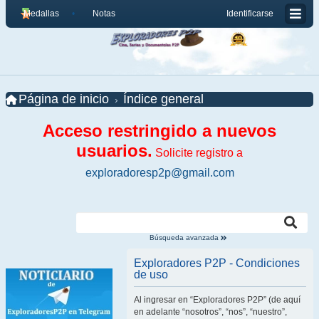
Medallas
Notas
Identificarse
Página de inicio
Índice general
Acceso restringido a nuevos
usuarios.
Solicite registro a
exploradoresp2p@gmail.com
Búsqueda avanzada
Exploradores P2P - Condiciones
de uso
Al ingresar en “Exploradores P2P” (de aquí
en adelante “nosotros”, “nos”, “nuestro”,