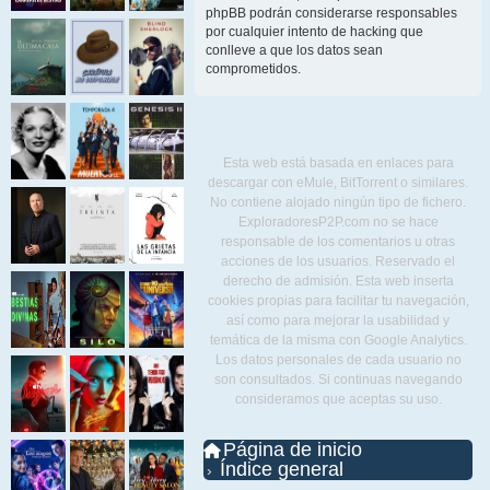
phpBB podrán considerarse responsables
por cualquier intento de hacking que
conlleve a que los datos sean
comprometidos.
Esta web está basada en enlaces para
descargar con eMule, BitTorrent o similares.
No contiene alojado ningún tipo de fichero.
ExploradoresP2P.com no se hace
responsable de los comentarios u otras
acciones de los usuarios. Reservado el
derecho de admisión. Esta web inserta
cookies propias para facilitar tu navegación,
así como para mejorar la usabilidad y
temática de la misma con Google Analytics.
Los datos personales de cada usuario no
son consultados. Si continuas navegando
consideramos que aceptas su uso.
Página de inicio
Índice general