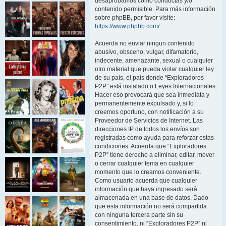
desaprobamos como conductas y/o
contenido permisible. Para más información
sobre phpBB, por favor visite:
https://www.phpbb.com/
.
Acuerda no enviar ningun contenido
abusivo, obsceno, vulgar, difamatorio,
indecente, amenazante, sexual o cualquier
otro material que pueda violar cualquier ley
de su país, el país donde “Exploradores
P2P” está instalado o Leyes Internacionales.
Hacer eso provocará que sea inmediata y
permanentemente expulsado y, si lo
creemos oportuno, con notificación a su
Proveedor de Servicios de Internet. Las
direcciones IP de todos los envíos son
registradas como ayuda para reforzar estas
condiciones. Acuerda que “Exploradores
P2P” tiene derecho a eliminar, editar, mover
o cerrar cualquier tema en cualquier
momento que lo creamos conveniente.
Como usuario acuerda que cualquier
información que haya ingresado será
almacenada en una base de datos. Dado
que esta información no será compartida
con ninguna tercera parte sin su
consentimiento, ni “Exploradores P2P” ni