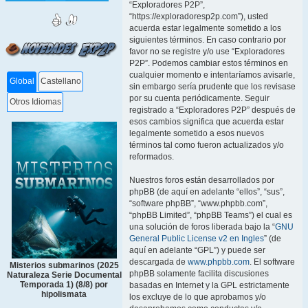
“Exploradores P2P”,
“https://exploradoresp2p.com”), usted
acuerda estar legalmente sometido a los
siguientes términos. En caso contrario por
favor no se registre y/o use “Exploradores
P2P”. Podemos cambiar estos términos en
cualquier momento e intentaríamos avisarle,
Global
Castellano
sin embargo sería prudente que los revisase
por su cuenta periódicamente. Seguir
Otros Idiomas
registrado a “Exploradores P2P” después de
esos cambios significa que acuerda estar
legalmente sometido a esos nuevos
términos tal como fueron actualizados y/o
reformados.
Nuestros foros están desarrollados por
phpBB (de aquí en adelante “ellos”, “sus”,
“software phpBB”, “www.phpbb.com”,
“phpBB Limited”, “phpBB Teams”) el cual es
una solución de foros liberada bajo la “
GNU
General Public License v2 en Ingles
” (de
aquí en adelante “GPL”) y puede ser
descargada de
www.phpbb.com
. El software
Misterios submarinos (2025
phpBB solamente facilita discusiones
Naturaleza Serie Documental
Temporada 1) (8/8) por
basadas en Internet y la GPL estrictamente
hipolismata
los excluye de lo que aprobamos y/o