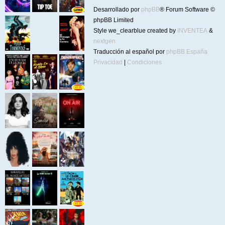
Desarrollado por
phpBB
® Forum Software ©
phpBB Limited
Style we_clearblue created by
INVENTEA
&
nextgen
Traducción al español por
phpBB España
Privacidad
|
Condiciones