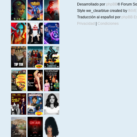
Desarrollado por
phpBB
® Forum So
Style we_clearblue created by
INV
Traducción al español por
phpBB E
Privacidad
|
Condiciones