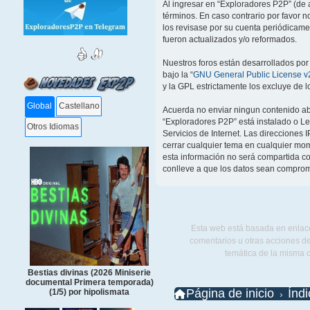
Al ingresar en “Exploradores P2P” (de a
términos. En caso contrario por favor 
los revisase por su cuenta periódicam
fueron actualizados y/o reformados.
Nuestros foros están desarrollados por
bajo la “
GNU General Public License v2
y la GPL estrictamente los excluye de
Global
Castellano
Acuerda no enviar ningun contenido abu
“Exploradores P2P” está instalado o L
Otros Idiomas
Servicios de Internet. Las direcciones 
cerrar cualquier tema en cualquier m
esta información no será compartida co
conlleve a que los datos sean comprom
Esta web está basada en enlace
comentarios u otras acciones de
temática de la misma 
Bestias divinas (2026 Miniserie
documental Primera temporada)
Página de inicio
Índ
(1/5) por hipolismata