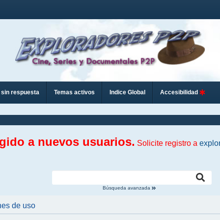
sin respuesta
Temas activos
Indice Global
Accesibilidad
ngido a nuevos usuarios.
Solicite registro a
explo
Búsqueda avanzada
nes de uso