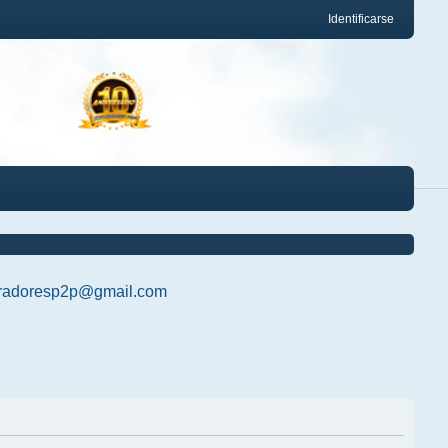
Identificarse
radoresp2p@gmail.com