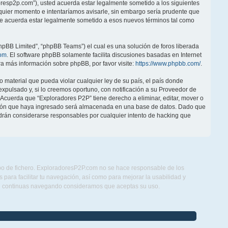
doresp2p.com”), usted acuerda estar legalmente sometido a los siguientes
lquier momento e intentaríamos avisarle, sin embargo sería prudente que
ue acuerda estar legalmente sometido a esos nuevos términos tal como
hpBB Limited”, “phpBB Teams”) el cual es una solución de foros liberada
om
. El software phpBB solamente facilita discusiones basadas en Internet
 más información sobre phpBB, por favor visite:
https://www.phpbb.com/
.
 material que pueda violar cualquier ley de su país, el país donde
pulsado y, si lo creemos oportuno, con notificación a su Proveedor de
. Acuerda que “Exploradores P2P” tiene derecho a eliminar, editar, mover o
ción que haya ingresado será almacenada en una base de datos. Dado que
drán considerarse responsables por cualquier intento de hacking que
ipo de fichero. ExploradoresP2P.com no se hace responsable de los
para facilitar tu navegación, así como para mejorar la usabilidad y
Si continuas navegando consideramos que aceptas su uso.