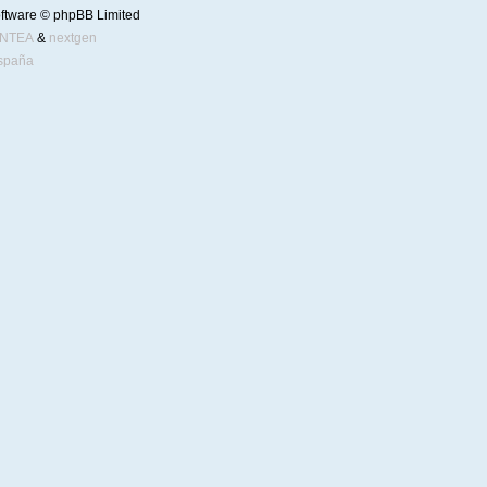
ftware © phpBB Limited
ENTEA
&
nextgen
spaña