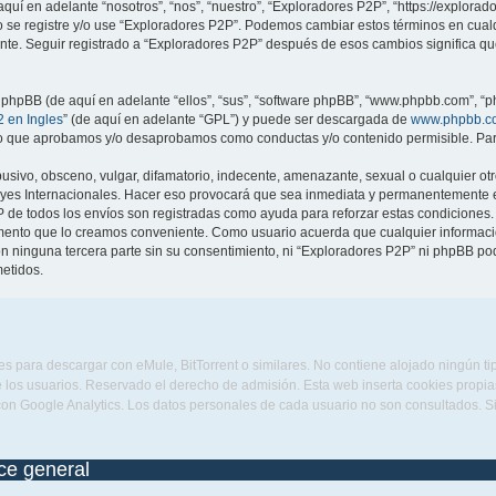
quí en adelante “nosotros”, “nos”, “nuestro”, “Exploradores P2P”, “https://explora
no se registre y/o use “Exploradores P2P”. Podemos cambiar estos términos en cua
ente. Seguir registrado a “Exploradores P2P” después de esos cambios significa q
 phpBB (de aquí en adelante “ellos”, “sus”, “software phpBB”, “www.phpbb.com”, “p
 en Ingles
” (de aquí en adelante “GPL”) y puede ser descargada de
www.phpbb.c
 lo que aprobamos y/o desaprobamos como conductas y/o contenido permisible. Para
sivo, obsceno, vulgar, difamatorio, indecente, amenazante, sexual o cualquier otro
eyes Internacionales. Hacer eso provocará que sea inmediata y permanentemente ex
IP de todos los envíos son registradas como ayuda para reforzar estas condiciones
omento que lo creamos conveniente. Como usuario acuerda que cualquier informa
n ninguna tercera parte sin su consentimiento, ni “Exploradores P2P” ni phpBB po
etidos.
s para descargar con eMule, BitTorrent o similares. No contiene alojado ningún t
 los usuarios. Reservado el derecho de admisión. Esta web inserta cookies propias 
con Google Analytics. Los datos personales de cada usuario no son consultados. 
ice general