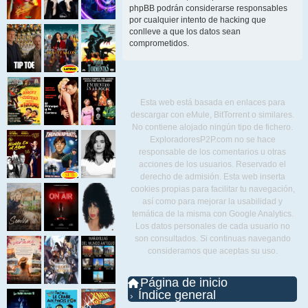
phpBB podrán considerarse responsables
por cualquier intento de hacking que
conlleve a que los datos sean
comprometidos.
Esta web está basada en enlaces para
descargar con eMule, BitTorrent o similares.
No contiene alojado ningún tipo de fichero.
ExploradoresP2P.com no se hace
responsable de los comentarios u otras
acciones de los usuarios. Reservado el
derecho de admisión. Esta web inserta
cookies propias para facilitar tu navegación,
así como para mejorar la usabilidad y
temática de la misma con Google Analytics.
Los datos personales de cada usuario no
son consultados. Si continuas navegando
consideramos que aceptas su uso.
Página de inicio
Índice general