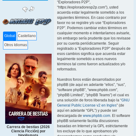
“Exploradores P2P”,
“https://exploradoresp2p.com”), usted
acuerda estar legalmente sometido a los
siguientes términos. En caso contrario por
favor no se registre y/o use “Exploradores
P2P”. Podemos cambiar estos términos en
cualquier momento e intentaríamos avisarle,
Global
Castellano
sin embargo sería prudente que los revisase
por su cuenta periódicamente. Seguir
Otros Idiomas
registrado a “Exploradores P2P” después de
esos cambios significa que acuerda estar
legalmente sometido a esos nuevos
términos tal como fueron actualizados y/o
reformados.
Nuestros foros están desarrollados por
phpBB (de aquí en adelante “ellos”, “sus”,
“software phpBB”, “www.phpbb.com”,
“phpBB Limited”, “phpBB Teams”) el cual es
una solución de foros liberada bajo la “
GNU
General Public License v2 en Ingles
” (de
aquí en adelante “GPL”) y puede ser
descargada de
www.phpbb.com
. El software
phpBB solamente facilita discusiones
basadas en Internet y la GPL estrictamente
Carrera de bestias (2026
los excluye de lo que aprobamos y/o
Ciencia Ficción) por
hipolismata