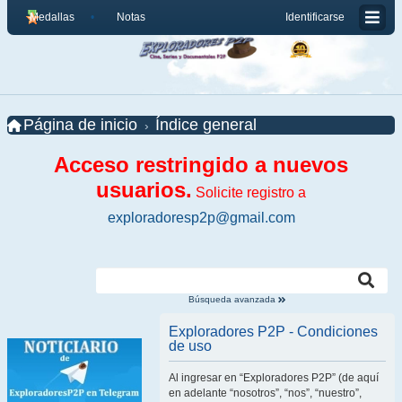
Medallas
Notas
Identificarse
Página de inicio
Índice general
Acceso restringido a nuevos
usuarios.
Solicite registro a
exploradoresp2p@gmail.com
Búsqueda avanzada
Exploradores P2P - Condiciones
de uso
Al ingresar en “Exploradores P2P” (de aquí
en adelante “nosotros”, “nos”, “nuestro”,