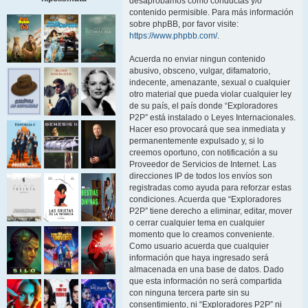
desaprobamos como conductas y/o
contenido permisible. Para más información
sobre phpBB, por favor visite:
https://www.phpbb.com/
.
Acuerda no enviar ningun contenido
abusivo, obsceno, vulgar, difamatorio,
indecente, amenazante, sexual o cualquier
otro material que pueda violar cualquier ley
de su país, el país donde “Exploradores
P2P” está instalado o Leyes Internacionales.
Hacer eso provocará que sea inmediata y
permanentemente expulsado y, si lo
creemos oportuno, con notificación a su
Proveedor de Servicios de Internet. Las
direcciones IP de todos los envíos son
registradas como ayuda para reforzar estas
condiciones. Acuerda que “Exploradores
P2P” tiene derecho a eliminar, editar, mover
o cerrar cualquier tema en cualquier
momento que lo creamos conveniente.
Como usuario acuerda que cualquier
información que haya ingresado será
almacenada en una base de datos. Dado
que esta información no será compartida
con ninguna tercera parte sin su
consentimiento, ni “Exploradores P2P” ni