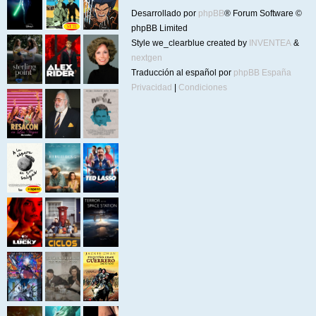
Desarrollado por
phpBB
® Forum Software ©
phpBB Limited
Style we_clearblue created by
INVENTEA
&
nextgen
Traducción al español por
phpBB España
Privacidad
|
Condiciones