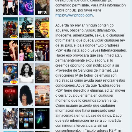
desaprobamos como conductas y/o
contenido permisible. Para más información
sobre phpBB, por favor visite:
https://www.phpbb.com/
.
Acuerda no enviar ningun contenido
abusivo, obsceno, vulgar, difamatorio,
indecente, amenazante, sexual o cualquier
otro material que pueda violar cualquier ley
de su país, el país donde “Exploradores
P2P” está instalado o Leyes Internacionales.
Hacer eso provocará que sea inmediata y
permanentemente expulsado y, si lo
creemos oportuno, con notificación a su
Proveedor de Servicios de Internet. Las
direcciones IP de todos los envíos son
registradas como ayuda para reforzar estas
condiciones. Acuerda que “Exploradores
P2P” tiene derecho a eliminar, editar, mover
o cerrar cualquier tema en cualquier
momento que lo creamos conveniente.
Como usuario acuerda que cualquier
información que haya ingresado será
almacenada en una base de datos. Dado
que esta información no será compartida
con ninguna tercera parte sin su
consentimiento, ni “Exploradores P2P” ni