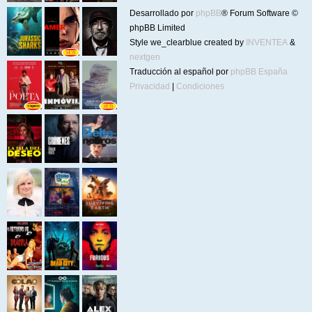
Desarrollado por
phpBB
® Forum Software ©
phpBB Limited
Style we_clearblue created by
INVENTEA
&
nextgen
Traducción al español por
phpBB España
Privacidad
|
Condiciones