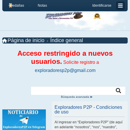
Medallas
Notas
Identificarse
Página de inicio
Índice general
Acceso restringido a nuevos
usuarios.
Solicite registro a
exploradoresp2p@gmail.com
Búsqueda avanzada
Exploradores P2P - Condiciones
de uso
Al ingresar en “Exploradores P2P” (de aquí
en adelante “nosotros”, “nos”, “nuestro”,