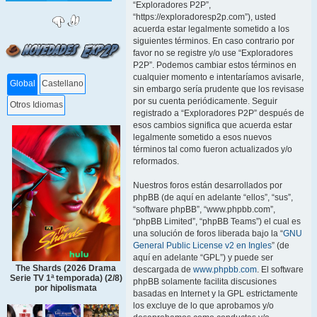
“Exploradores P2P”,
“https://exploradoresp2p.com”), usted
acuerda estar legalmente sometido a los
siguientes términos. En caso contrario por
favor no se registre y/o use “Exploradores
P2P”. Podemos cambiar estos términos en
cualquier momento e intentaríamos avisarle,
Global
Castellano
sin embargo sería prudente que los revisase
por su cuenta periódicamente. Seguir
Otros Idiomas
registrado a “Exploradores P2P” después de
esos cambios significa que acuerda estar
legalmente sometido a esos nuevos
términos tal como fueron actualizados y/o
reformados.
Nuestros foros están desarrollados por
phpBB (de aquí en adelante “ellos”, “sus”,
“software phpBB”, “www.phpbb.com”,
“phpBB Limited”, “phpBB Teams”) el cual es
una solución de foros liberada bajo la “
GNU
General Public License v2 en Ingles
” (de
aquí en adelante “GPL”) y puede ser
The Shards (2026 Drama
descargada de
www.phpbb.com
. El software
Serie TV 1ª temporada) (2/8)
phpBB solamente facilita discusiones
por hipolismata
basadas en Internet y la GPL estrictamente
los excluye de lo que aprobamos y/o