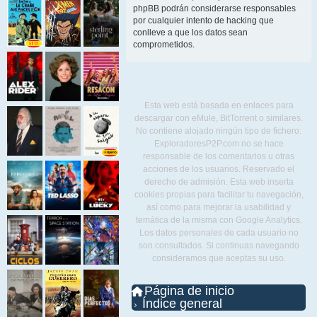
phpBB podrán considerarse responsables
por cualquier intento de hacking que
conlleve a que los datos sean
comprometidos.
Esta web está basada en enlaces para
descargar con eMule, BitTorrent o similares.
No contiene alojado ningún tipo de fichero.
ExploradoresP2P.com no se hace
responsable de los comentarios u otras
acciones de los usuarios. Reservado el
derecho de admisión. Esta web inserta
cookies propias para facilitar tu navegación,
así como para mejorar la usabilidad y
temática de la misma con Google Analytics.
Los datos personales de cada usuario no
son consultados. Si continuas navegando
consideramos que aceptas su uso.
Página de inicio
Índice general