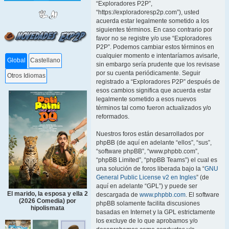
“Exploradores P2P”,
“https://exploradoresp2p.com”), usted
acuerda estar legalmente sometido a los
siguientes términos. En caso contrario por
favor no se registre y/o use “Exploradores
P2P”. Podemos cambiar estos términos en
cualquier momento e intentaríamos avisarle,
Global
Castellano
sin embargo sería prudente que los revisase
por su cuenta periódicamente. Seguir
Otros Idiomas
registrado a “Exploradores P2P” después de
esos cambios significa que acuerda estar
legalmente sometido a esos nuevos
términos tal como fueron actualizados y/o
reformados.
Nuestros foros están desarrollados por
phpBB (de aquí en adelante “ellos”, “sus”,
“software phpBB”, “www.phpbb.com”,
“phpBB Limited”, “phpBB Teams”) el cual es
una solución de foros liberada bajo la “
GNU
General Public License v2 en Ingles
” (de
aquí en adelante “GPL”) y puede ser
El marido, la esposa y ella 2
descargada de
www.phpbb.com
. El software
(2026 Comedia) por
phpBB solamente facilita discusiones
hipolismata
basadas en Internet y la GPL estrictamente
los excluye de lo que aprobamos y/o