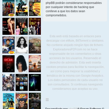
phpBB podrán considerarse responsables
por cualquier intento de hacking que
conlleve a que los datos sean
comprometidos.
Esta web está basada en enlaces para
descargar con eMule, BitTorrent o similares.
No contiene alojado ningún tipo de fichero.
ExploradoresP2P.com no se hace
responsable de los comentarios u otras
acciones de los usuarios. Reservado el
derecho de admisión. Esta web inserta
cookies propias para facilitar tu navegación,
así como para mejorar la usabilidad y
temática de la misma con Google Analytics.
Los datos personales de cada usuario no
son consultados. Si continuas navegando
consideramos que aceptas su uso.