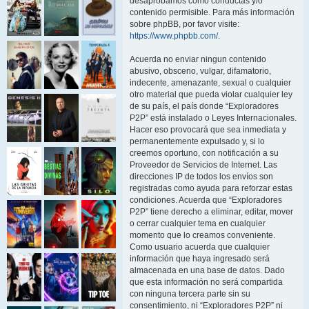
desaprobamos como conductas y/o
contenido permisible. Para más información
sobre phpBB, por favor visite:
https://www.phpbb.com/
.
Acuerda no enviar ningun contenido
abusivo, obsceno, vulgar, difamatorio,
indecente, amenazante, sexual o cualquier
otro material que pueda violar cualquier ley
de su país, el país donde “Exploradores
P2P” está instalado o Leyes Internacionales.
Hacer eso provocará que sea inmediata y
permanentemente expulsado y, si lo
creemos oportuno, con notificación a su
Proveedor de Servicios de Internet. Las
direcciones IP de todos los envíos son
registradas como ayuda para reforzar estas
condiciones. Acuerda que “Exploradores
P2P” tiene derecho a eliminar, editar, mover
o cerrar cualquier tema en cualquier
momento que lo creamos conveniente.
Como usuario acuerda que cualquier
información que haya ingresado será
almacenada en una base de datos. Dado
que esta información no será compartida
con ninguna tercera parte sin su
consentimiento, ni “Exploradores P2P” ni