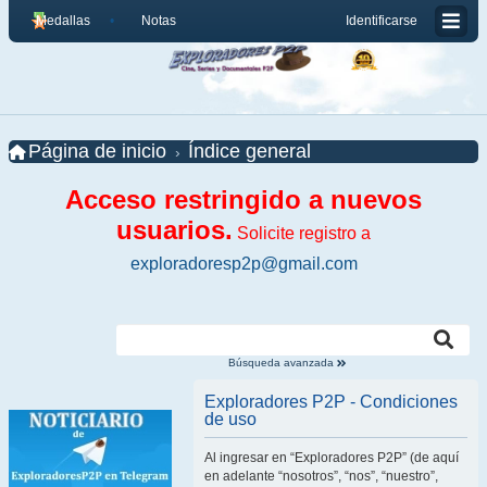
Medallas
Notas
Identificarse
Página de inicio
Índice general
Acceso restringido a nuevos
usuarios.
Solicite registro a
exploradoresp2p@gmail.com
Búsqueda avanzada
Exploradores P2P - Condiciones
de uso
Al ingresar en “Exploradores P2P” (de aquí
en adelante “nosotros”, “nos”, “nuestro”,