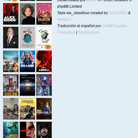
Desarrollado por
phpBB
® Forum Software ©
phpBB Limited
Style we_clearblue created by
INVENTEA
&
nextgen
Traducción al español por
phpBB España
Privacidad
|
Condiciones