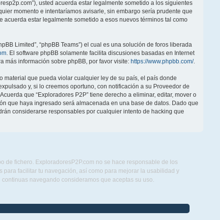
doresp2p.com”), usted acuerda estar legalmente sometido a los siguientes
lquier momento e intentaríamos avisarle, sin embargo sería prudente que
ue acuerda estar legalmente sometido a esos nuevos términos tal como
hpBB Limited”, “phpBB Teams”) el cual es una solución de foros liberada
om
. El software phpBB solamente facilita discusiones basadas en Internet
 más información sobre phpBB, por favor visite:
https://www.phpbb.com/
.
 material que pueda violar cualquier ley de su país, el país donde
pulsado y, si lo creemos oportuno, con notificación a su Proveedor de
. Acuerda que “Exploradores P2P” tiene derecho a eliminar, editar, mover o
ción que haya ingresado será almacenada en una base de datos. Dado que
drán considerarse responsables por cualquier intento de hacking que
ipo de fichero. ExploradoresP2P.com no se hace responsable de los
para facilitar tu navegación, así como para mejorar la usabilidad y
Si continuas navegando consideramos que aceptas su uso.