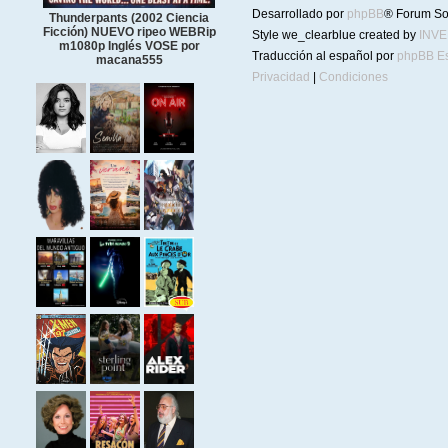
Desarrollado por
phpBB
® Forum So
Thunderpants (2002 Ciencia
Ficción) NUEVO ripeo WEBRip
Style we_clearblue created by
INV
m1080p Inglés VOSE por
Traducción al español por
phpBB E
macana555
Privacidad
|
Condiciones