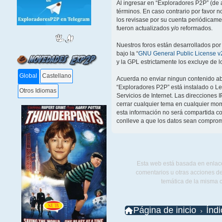
Al ingresar en “Exploradores P2P” (de a
términos. En caso contrario por favor 
los revisase por su cuenta periódicam
fueron actualizados y/o reformados.
Nuestros foros están desarrollados por
bajo la “
GNU General Public License v2
y la GPL estrictamente los excluye de
Global
Castellano
Acuerda no enviar ningun contenido abu
“Exploradores P2P” está instalado o L
Otros Idiomas
Servicios de Internet. Las direcciones 
cerrar cualquier tema en cualquier m
esta información no será compartida co
conlleve a que los datos sean comprom
Esta web está basada en enlace
comentarios u otras acciones de
temática de la misma 
Página de inicio
Índ