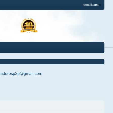
Identificarse
radoresp2p@gmail.com