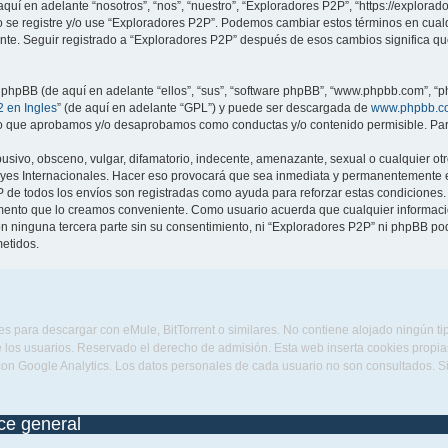
quí en adelante “nosotros”, “nos”, “nuestro”, “Exploradores P2P”, “https://explora
no se registre y/o use “Exploradores P2P”. Podemos cambiar estos términos en cua
ente. Seguir registrado a “Exploradores P2P” después de esos cambios significa q
 phpBB (de aquí en adelante “ellos”, “sus”, “software phpBB”, “www.phpbb.com”, “p
 en Ingles
” (de aquí en adelante “GPL”) y puede ser descargada de
www.phpbb.c
 lo que aprobamos y/o desaprobamos como conductas y/o contenido permisible. Para
sivo, obsceno, vulgar, difamatorio, indecente, amenazante, sexual o cualquier otro
eyes Internacionales. Hacer eso provocará que sea inmediata y permanentemente ex
IP de todos los envíos son registradas como ayuda para reforzar estas condiciones
omento que lo creamos conveniente. Como usuario acuerda que cualquier informa
n ninguna tercera parte sin su consentimiento, ni “Exploradores P2P” ni phpBB po
etidos.
s para descargar con eMule, BitTorrent o similares. No contiene alojado ningún t
 los usuarios. Reservado el derecho de admisión. Esta web inserta cookies propias 
con Google Analytics. Los datos personales de cada usuario no son consultados. 
ice general