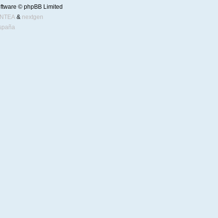
ftware © phpBB Limited
ENTEA
&
nextgen
spaña