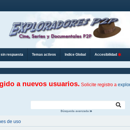
sin respuesta
Temas activos
Indice Global
Accesibilidad
ngido a nuevos usuarios.
Solicite registro a
explo
Búsqueda avanzada
nes de uso