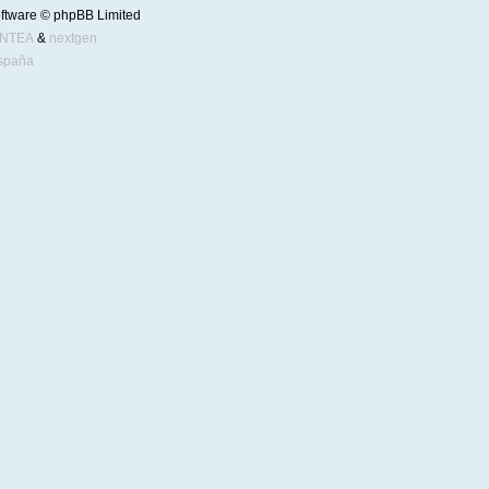
ftware © phpBB Limited
ENTEA
&
nextgen
spaña