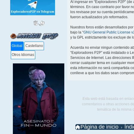
Al ingresar en “Exploradores P2P” (de a
términos. En caso contrario por favor 
los revisase por su cuenta periódicam
fueron actualizados y/o reformados.
Nuestros foros están desarrollados por
bajo la “
GNU General Public License v2
y la GPL estrictamente los excluye de
Global
Castellano
Acuerda no enviar ningun contenido abu
“Exploradores P2P” está instalado o L
Otros Idiomas
Servicios de Internet. Las direcciones 
cerrar cualquier tema en cualquier m
esta información no será compartida co
conlleve a que los datos sean comprom
Esta web está basada en enlace
comentarios u otras acciones de
temática de la misma 
Página de inicio
Índ