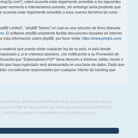
doresp2p.com”), usted acuerda estar legalmente sometido a los siguientes
lquier momento e intentaríamos avisarle, sin embargo sería prudente que
ue acuerda estar legalmente sometido a esos nuevos términos tal como
hpBB Limited”, “phpBB Teams”) el cual es una solución de foros liberada
om
. El software phpBB solamente facilita discusiones basadas en Internet
 más información sobre phpBB, por favor visite:
https://www.phpbb.com/
.
 material que pueda violar cualquier ley de su país, el país donde
pulsado y, si lo creemos oportuno, con notificación a su Proveedor de
. Acuerda que “Exploradores P2P” tiene derecho a eliminar, editar, mover o
ción que haya ingresado será almacenada en una base de datos. Dado que
drán considerarse responsables por cualquier intento de hacking que
ipo de fichero. ExploradoresP2P.com no se hace responsable de los
para facilitar tu navegación, así como para mejorar la usabilidad y
Si continuas navegando consideramos que aceptas su uso.