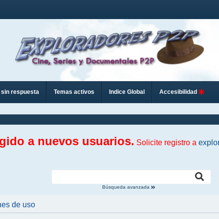
sin respuesta
Temas activos
Indice Global
Accesibilidad
ngido a nuevos usuarios.
Solicite registro a
explo
Búsqueda avanzada
nes de uso