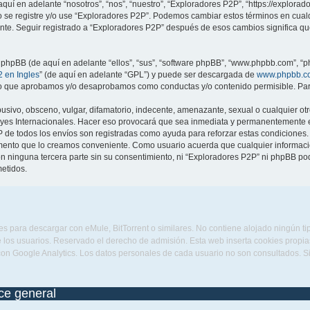
quí en adelante “nosotros”, “nos”, “nuestro”, “Exploradores P2P”, “https://explora
no se registre y/o use “Exploradores P2P”. Podemos cambiar estos términos en cua
ente. Seguir registrado a “Exploradores P2P” después de esos cambios significa q
 phpBB (de aquí en adelante “ellos”, “sus”, “software phpBB”, “www.phpbb.com”, “p
 en Ingles
” (de aquí en adelante “GPL”) y puede ser descargada de
www.phpbb.c
 lo que aprobamos y/o desaprobamos como conductas y/o contenido permisible. Para
sivo, obsceno, vulgar, difamatorio, indecente, amenazante, sexual o cualquier otro
eyes Internacionales. Hacer eso provocará que sea inmediata y permanentemente ex
IP de todos los envíos son registradas como ayuda para reforzar estas condiciones
omento que lo creamos conveniente. Como usuario acuerda que cualquier informa
n ninguna tercera parte sin su consentimiento, ni “Exploradores P2P” ni phpBB po
etidos.
s para descargar con eMule, BitTorrent o similares. No contiene alojado ningún t
 los usuarios. Reservado el derecho de admisión. Esta web inserta cookies propias 
con Google Analytics. Los datos personales de cada usuario no son consultados. 
ice general