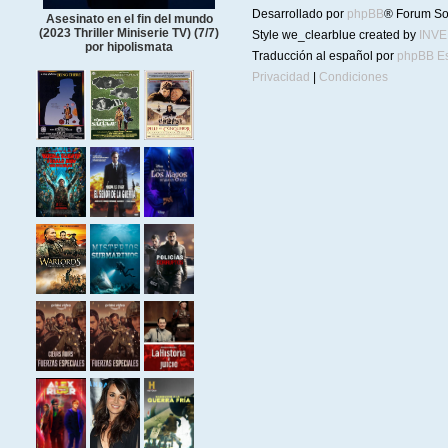
Desarrollado por
phpBB
® Forum So
Asesinato en el fin del mundo
(2023 Thriller Miniserie TV) (7/7)
Style we_clearblue created by
INV
por hipolismata
Traducción al español por
phpBB E
Privacidad
|
Condiciones