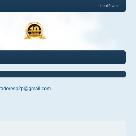
Identificarse
radoresp2p@gmail.com