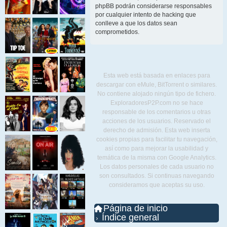
phpBB podrán considerarse responsables
por cualquier intento de hacking que
conlleve a que los datos sean
comprometidos.
Esta web está basada en enlaces para
descargar con eMule, BitTorrent o similares.
No contiene alojado ningún tipo de fichero.
ExploradoresP2P.com no se hace
responsable de los comentarios u otras
acciones de los usuarios. Reservado el
derecho de admisión. Esta web inserta
cookies propias para facilitar tu navegación,
así como para mejorar la usabilidad y
temática de la misma con Google Analytics.
Los datos personales de cada usuario no
son consultados. Si continuas navegando
consideramos que aceptas su uso.
Página de inicio
Índice general