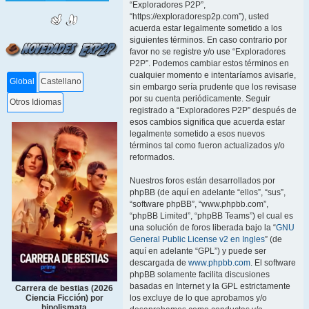
“Exploradores P2P”,
“https://exploradoresp2p.com”), usted
acuerda estar legalmente sometido a los
siguientes términos. En caso contrario por
favor no se registre y/o use “Exploradores
P2P”. Podemos cambiar estos términos en
cualquier momento e intentaríamos avisarle,
Global
Castellano
sin embargo sería prudente que los revisase
por su cuenta periódicamente. Seguir
Otros Idiomas
registrado a “Exploradores P2P” después de
esos cambios significa que acuerda estar
legalmente sometido a esos nuevos
términos tal como fueron actualizados y/o
reformados.
Nuestros foros están desarrollados por
phpBB (de aquí en adelante “ellos”, “sus”,
“software phpBB”, “www.phpbb.com”,
“phpBB Limited”, “phpBB Teams”) el cual es
una solución de foros liberada bajo la “
GNU
General Public License v2 en Ingles
” (de
aquí en adelante “GPL”) y puede ser
descargada de
www.phpbb.com
. El software
phpBB solamente facilita discusiones
basadas en Internet y la GPL estrictamente
Carrera de bestias (2026
los excluye de lo que aprobamos y/o
Ciencia Ficción) por
hipolismata