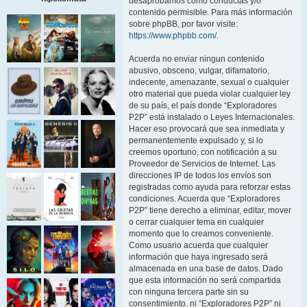
desaprobamos como conductas y/o
contenido permisible. Para más información
sobre phpBB, por favor visite:
https://www.phpbb.com/
.
Acuerda no enviar ningun contenido
abusivo, obsceno, vulgar, difamatorio,
indecente, amenazante, sexual o cualquier
otro material que pueda violar cualquier ley
de su país, el país donde “Exploradores
P2P” está instalado o Leyes Internacionales.
Hacer eso provocará que sea inmediata y
permanentemente expulsado y, si lo
creemos oportuno, con notificación a su
Proveedor de Servicios de Internet. Las
direcciones IP de todos los envíos son
registradas como ayuda para reforzar estas
condiciones. Acuerda que “Exploradores
P2P” tiene derecho a eliminar, editar, mover
o cerrar cualquier tema en cualquier
momento que lo creamos conveniente.
Como usuario acuerda que cualquier
información que haya ingresado será
almacenada en una base de datos. Dado
que esta información no será compartida
con ninguna tercera parte sin su
consentimiento, ni “Exploradores P2P” ni