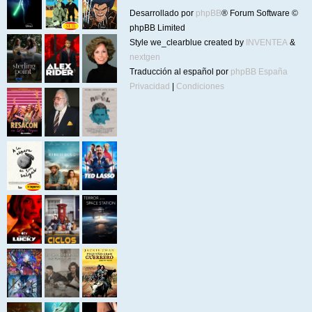
Desarrollado por
phpBB
® Forum Software ©
phpBB Limited
Style we_clearblue created by
INVENTEA
&
nextgen
Traducción al español por
phpBB España
Privacidad
|
Condiciones