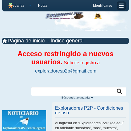
Medallas
Notas
Identificarse
Página de inicio
Índice general
Acceso restringido a nuevos
usuarios.
Solicite registro a
exploradoresp2p@gmail.com
Búsqueda avanzada
Exploradores P2P - Condiciones
de uso
Al ingresar en “Exploradores P2P” (de aquí
en adelante “nosotros”, “nos”, “nuestro”,