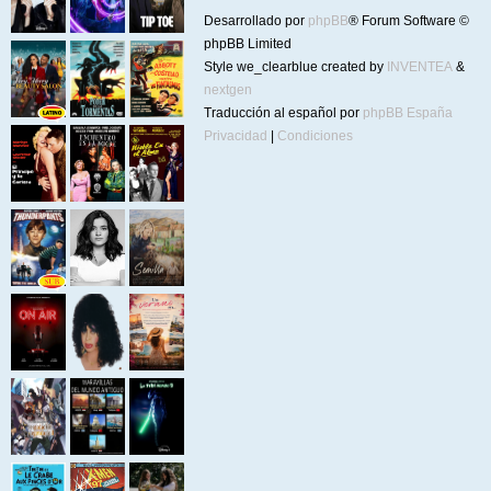
Desarrollado por
phpBB
® Forum Software ©
phpBB Limited
Style we_clearblue created by
INVENTEA
&
nextgen
Traducción al español por
phpBB España
Privacidad
|
Condiciones