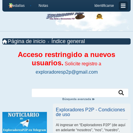
Medallas
Notas
Identificarse
Página de inicio
Índice general
Acceso restringido a nuevos
usuarios.
Solicite registro a
exploradoresp2p@gmail.com
Búsqueda avanzada
Exploradores P2P - Condiciones
de uso
Al ingresar en “Exploradores P2P” (de aquí
en adelante “nosotros”, “nos”, “nuestro”,