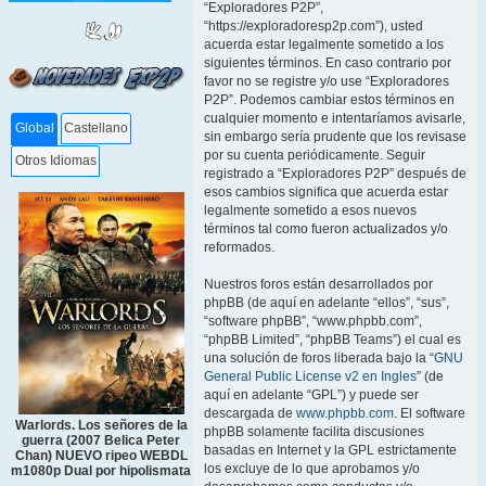
“Exploradores P2P”,
“https://exploradoresp2p.com”), usted
acuerda estar legalmente sometido a los
siguientes términos. En caso contrario por
favor no se registre y/o use “Exploradores
P2P”. Podemos cambiar estos términos en
cualquier momento e intentaríamos avisarle,
Global
Castellano
sin embargo sería prudente que los revisase
por su cuenta periódicamente. Seguir
Otros Idiomas
registrado a “Exploradores P2P” después de
esos cambios significa que acuerda estar
legalmente sometido a esos nuevos
términos tal como fueron actualizados y/o
reformados.
Nuestros foros están desarrollados por
phpBB (de aquí en adelante “ellos”, “sus”,
“software phpBB”, “www.phpbb.com”,
“phpBB Limited”, “phpBB Teams”) el cual es
una solución de foros liberada bajo la “
GNU
General Public License v2 en Ingles
” (de
aquí en adelante “GPL”) y puede ser
descargada de
www.phpbb.com
. El software
Warlords. Los señores de la
phpBB solamente facilita discusiones
guerra (2007 Belica Peter
basadas en Internet y la GPL estrictamente
Chan) NUEVO ripeo WEBDL
los excluye de lo que aprobamos y/o
m1080p Dual por hipolismata