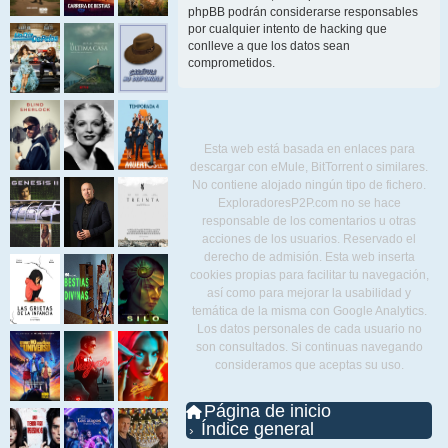
phpBB podrán considerarse responsables
por cualquier intento de hacking que
conlleve a que los datos sean
comprometidos.
Esta web está basada en enlaces para
descargar con eMule, BitTorrent o similares.
No contiene alojado ningún tipo de fichero.
ExploradoresP2P.com no se hace
responsable de los comentarios u otras
acciones de los usuarios. Reservado el
derecho de admisión. Esta web inserta
cookies propias para facilitar tu navegación,
así como para mejorar la usabilidad y
temática de la misma con Google Analytics.
Los datos personales de cada usuario no
son consultados. Si continuas navegando
consideramos que aceptas su uso.
Página de inicio
Índice general