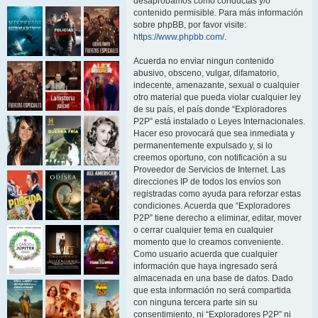
desaprobamos como conductas y/o
contenido permisible. Para más información
sobre phpBB, por favor visite:
https://www.phpbb.com/
.
Acuerda no enviar ningun contenido
abusivo, obsceno, vulgar, difamatorio,
indecente, amenazante, sexual o cualquier
otro material que pueda violar cualquier ley
de su país, el país donde “Exploradores
P2P” está instalado o Leyes Internacionales.
Hacer eso provocará que sea inmediata y
permanentemente expulsado y, si lo
creemos oportuno, con notificación a su
Proveedor de Servicios de Internet. Las
direcciones IP de todos los envíos son
registradas como ayuda para reforzar estas
condiciones. Acuerda que “Exploradores
P2P” tiene derecho a eliminar, editar, mover
o cerrar cualquier tema en cualquier
momento que lo creamos conveniente.
Como usuario acuerda que cualquier
información que haya ingresado será
almacenada en una base de datos. Dado
que esta información no será compartida
con ninguna tercera parte sin su
consentimiento, ni “Exploradores P2P” ni