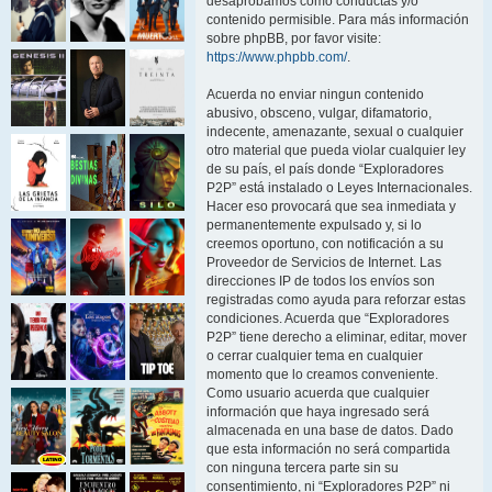
desaprobamos como conductas y/o
contenido permisible. Para más información
sobre phpBB, por favor visite:
https://www.phpbb.com/
.
Acuerda no enviar ningun contenido
abusivo, obsceno, vulgar, difamatorio,
indecente, amenazante, sexual o cualquier
otro material que pueda violar cualquier ley
de su país, el país donde “Exploradores
P2P” está instalado o Leyes Internacionales.
Hacer eso provocará que sea inmediata y
permanentemente expulsado y, si lo
creemos oportuno, con notificación a su
Proveedor de Servicios de Internet. Las
direcciones IP de todos los envíos son
registradas como ayuda para reforzar estas
condiciones. Acuerda que “Exploradores
P2P” tiene derecho a eliminar, editar, mover
o cerrar cualquier tema en cualquier
momento que lo creamos conveniente.
Como usuario acuerda que cualquier
información que haya ingresado será
almacenada en una base de datos. Dado
que esta información no será compartida
con ninguna tercera parte sin su
consentimiento, ni “Exploradores P2P” ni