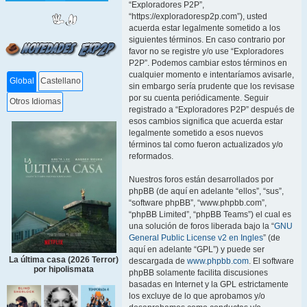
“Exploradores P2P”,
“https://exploradoresp2p.com”), usted
acuerda estar legalmente sometido a los
siguientes términos. En caso contrario por
favor no se registre y/o use “Exploradores
P2P”. Podemos cambiar estos términos en
cualquier momento e intentaríamos avisarle,
Global
Castellano
sin embargo sería prudente que los revisase
por su cuenta periódicamente. Seguir
Otros Idiomas
registrado a “Exploradores P2P” después de
esos cambios significa que acuerda estar
legalmente sometido a esos nuevos
términos tal como fueron actualizados y/o
reformados.
Nuestros foros están desarrollados por
phpBB (de aquí en adelante “ellos”, “sus”,
“software phpBB”, “www.phpbb.com”,
“phpBB Limited”, “phpBB Teams”) el cual es
una solución de foros liberada bajo la “
GNU
General Public License v2 en Ingles
” (de
aquí en adelante “GPL”) y puede ser
La última casa (2026 Terror)
descargada de
www.phpbb.com
. El software
por hipolismata
phpBB solamente facilita discusiones
basadas en Internet y la GPL estrictamente
los excluye de lo que aprobamos y/o