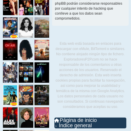
phpBB podrán considerarse responsables
por cualquier intento de hacking que
conlleve a que los datos sean
comprometidos.
Esta web está basada en enlaces para
descargar con eMule, BitTorrent o similares.
No contiene alojado ningún tipo de fichero.
ExploradoresP2P.com no se hace
responsable de los comentarios u otras
acciones de los usuarios. Reservado el
derecho de admisión. Esta web inserta
cookies propias para facilitar tu navegación,
así como para mejorar la usabilidad y
temática de la misma con Google Analytics.
Los datos personales de cada usuario no
son consultados. Si continuas navegando
consideramos que aceptas su uso.
Página de inicio
Índice general