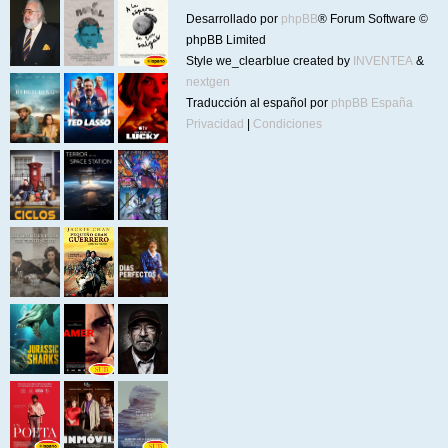
Desarrollado por
phpBB
® Forum Software ©
phpBB Limited
Style we_clearblue created by
INVENTEA
&
nextgen
Traducción al español por
phpBB España
Privacidad
|
Condiciones