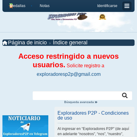
Medallas
Notas
Identificarse
Página de inicio
Índice general
Acceso restringido a nuevos
usuarios.
Solicite registro a
exploradoresp2p@gmail.com
Búsqueda avanzada
Exploradores P2P - Condiciones
de uso
Al ingresar en “Exploradores P2P” (de aquí
en adelante “nosotros”, “nos”, “nuestro”,