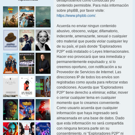
desaprobamos como conductas y/o
contenido permisible. Para más información
sobre phpBB, por favor visite:
https://www.phpbb.com/
.
Acuerda no enviar ningun contenido
abusivo, obsceno, vulgar, difamatorio,
indecente, amenazante, sexual o cualquier
otro material que pueda violar cualquier ley
de su país, el país donde “Exploradores
P2P” está instalado o Leyes Internacionales.
Hacer eso provocará que sea inmediata y
permanentemente expulsado y, si lo
creemos oportuno, con notificación a su
Proveedor de Servicios de Internet. Las
direcciones IP de todos los envíos son
registradas como ayuda para reforzar estas
condiciones. Acuerda que “Exploradores
P2P” tiene derecho a eliminar, editar, mover
o cerrar cualquier tema en cualquier
momento que lo creamos conveniente.
Como usuario acuerda que cualquier
información que haya ingresado será
almacenada en una base de datos. Dado
que esta información no será compartida
con ninguna tercera parte sin su
consentimiento, ni “Exploradores P2P” ni