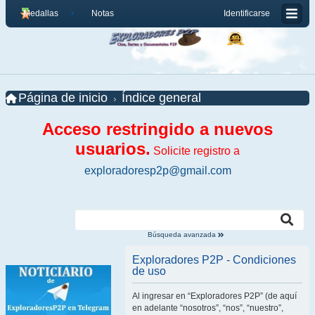
Medallas
Notas
Identificarse
Página de inicio
Índice general
Acceso restringido a nuevos
usuarios.
Solicite registro a
exploradoresp2p@gmail.com
Búsqueda avanzada
Exploradores P2P - Condiciones
de uso
Al ingresar en “Exploradores P2P” (de aquí
en adelante “nosotros”, “nos”, “nuestro”,