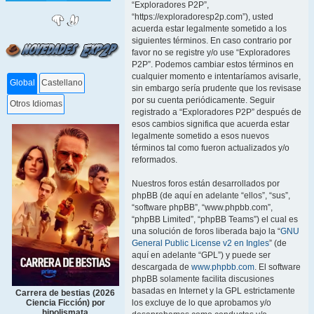
“Exploradores P2P”,
“https://exploradoresp2p.com”), usted
acuerda estar legalmente sometido a los
siguientes términos. En caso contrario por
favor no se registre y/o use “Exploradores
P2P”. Podemos cambiar estos términos en
cualquier momento e intentaríamos avisarle,
Global
Castellano
sin embargo sería prudente que los revisase
por su cuenta periódicamente. Seguir
Otros Idiomas
registrado a “Exploradores P2P” después de
esos cambios significa que acuerda estar
legalmente sometido a esos nuevos
términos tal como fueron actualizados y/o
reformados.
Nuestros foros están desarrollados por
phpBB (de aquí en adelante “ellos”, “sus”,
“software phpBB”, “www.phpbb.com”,
“phpBB Limited”, “phpBB Teams”) el cual es
una solución de foros liberada bajo la “
GNU
General Public License v2 en Ingles
” (de
aquí en adelante “GPL”) y puede ser
descargada de
www.phpbb.com
. El software
phpBB solamente facilita discusiones
basadas en Internet y la GPL estrictamente
Carrera de bestias (2026
los excluye de lo que aprobamos y/o
Ciencia Ficción) por
hipolismata