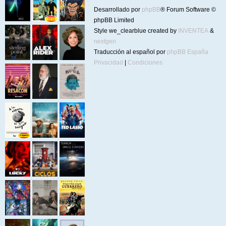
Desarrollado por
phpBB
® Forum Software ©
phpBB Limited
Style we_clearblue created by
INVENTEA
&
nextgen
Traducción al español por
phpBB España
Privacidad
|
Condiciones