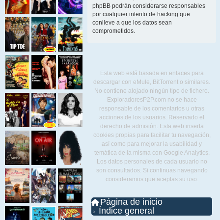
phpBB podrán considerarse responsables
por cualquier intento de hacking que
conlleve a que los datos sean
comprometidos.
Esta web está basada en enlaces para
descargar con eMule, BitTorrent o similares.
No contiene alojado ningún tipo de fichero.
ExploradoresP2P.com no se hace
responsable de los comentarios u otras
acciones de los usuarios. Reservado el
derecho de admisión. Esta web inserta
cookies propias para facilitar tu navegación,
así como para mejorar la usabilidad y
temática de la misma con Google Analytics.
Los datos personales de cada usuario no
son consultados. Si continuas navegando
consideramos que aceptas su uso.
Página de inicio
Índice general