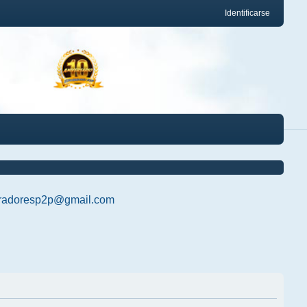
Identificarse
radoresp2p@gmail.com