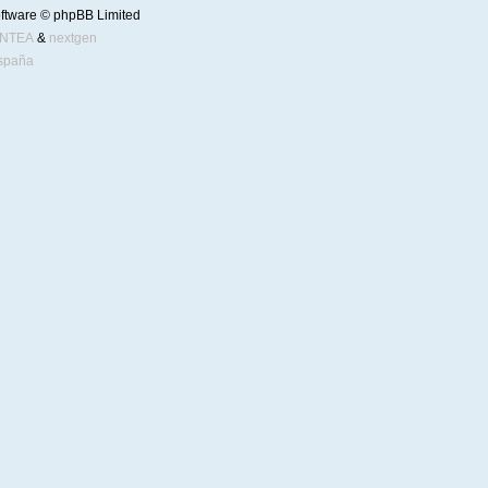
ftware © phpBB Limited
ENTEA
&
nextgen
spaña