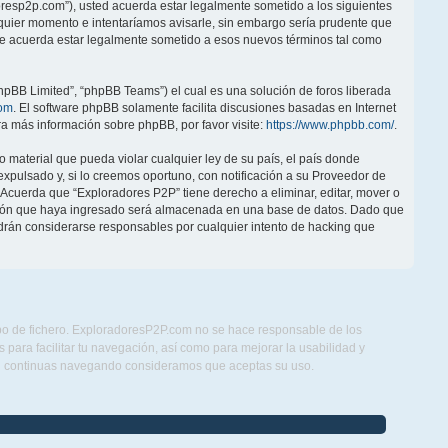
doresp2p.com”), usted acuerda estar legalmente sometido a los siguientes
lquier momento e intentaríamos avisarle, sin embargo sería prudente que
ue acuerda estar legalmente sometido a esos nuevos términos tal como
hpBB Limited”, “phpBB Teams”) el cual es una solución de foros liberada
om
. El software phpBB solamente facilita discusiones basadas en Internet
 más información sobre phpBB, por favor visite:
https://www.phpbb.com/
.
 material que pueda violar cualquier ley de su país, el país donde
pulsado y, si lo creemos oportuno, con notificación a su Proveedor de
. Acuerda que “Exploradores P2P” tiene derecho a eliminar, editar, mover o
ción que haya ingresado será almacenada en una base de datos. Dado que
drán considerarse responsables por cualquier intento de hacking que
ipo de fichero. ExploradoresP2P.com no se hace responsable de los
para facilitar tu navegación, así como para mejorar la usabilidad y
Si continuas navegando consideramos que aceptas su uso.