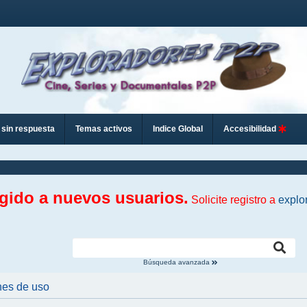
sin respuesta
Temas activos
Indice Global
Accesibilidad
ngido a nuevos usuarios.
Solicite registro a
explo
Búsqueda avanzada
nes de uso