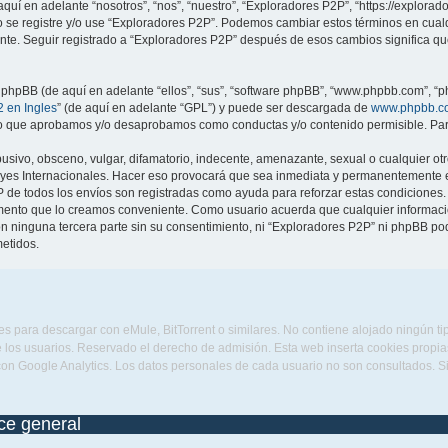
quí en adelante “nosotros”, “nos”, “nuestro”, “Exploradores P2P”, “https://explora
no se registre y/o use “Exploradores P2P”. Podemos cambiar estos términos en cua
ente. Seguir registrado a “Exploradores P2P” después de esos cambios significa q
 phpBB (de aquí en adelante “ellos”, “sus”, “software phpBB”, “www.phpbb.com”, “p
 en Ingles
” (de aquí en adelante “GPL”) y puede ser descargada de
www.phpbb.c
 lo que aprobamos y/o desaprobamos como conductas y/o contenido permisible. Para
sivo, obsceno, vulgar, difamatorio, indecente, amenazante, sexual o cualquier otro
eyes Internacionales. Hacer eso provocará que sea inmediata y permanentemente ex
IP de todos los envíos son registradas como ayuda para reforzar estas condiciones
omento que lo creamos conveniente. Como usuario acuerda que cualquier informa
n ninguna tercera parte sin su consentimiento, ni “Exploradores P2P” ni phpBB po
etidos.
s para descargar con eMule, BitTorrent o similares. No contiene alojado ningún t
 los usuarios. Reservado el derecho de admisión. Esta web inserta cookies propias 
con Google Analytics. Los datos personales de cada usuario no son consultados. 
ice general