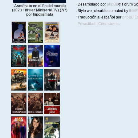
Desarrollado por
phpBB
® Forum So
Asesinato en el fin del mundo
(2023 Thriller Miniserie TV) (7/7)
Style we_clearblue created by
INV
por hipolismata
Traducción al español por
phpBB E
Privacidad
|
Condiciones