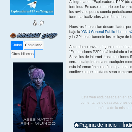
Al ingresar en “Exploradores P2P” (de a
términos. En caso contrario por favor 
los revisase por su cuenta periódicam
fueron actualizados y/o reformados.
Nuestros foros están desarrollados por
bajo la “
GNU General Public License v2
y la GPL estrictamente los excluye de
Global
Castellano
Acuerda no enviar ningun contenido abu
“Exploradores P2P” está instalado o L
Otros Idiomas
Servicios de Internet. Las direcciones 
cerrar cualquier tema en cualquier m
esta información no será compartida co
conlleve a que los datos sean comprom
Esta web está basada en enlace
comentarios u otras acciones de
temática de la misma 
Página de inicio
Índ