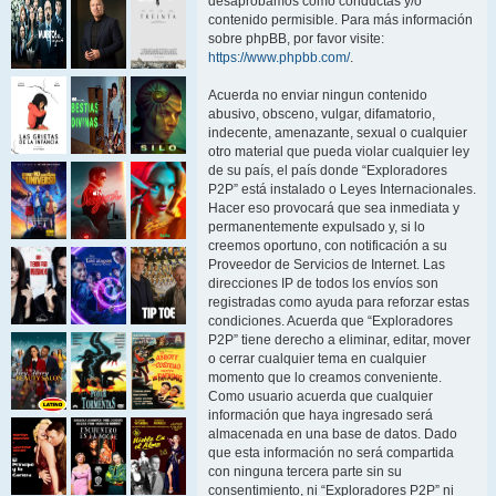
desaprobamos como conductas y/o
contenido permisible. Para más información
sobre phpBB, por favor visite:
https://www.phpbb.com/
.
Acuerda no enviar ningun contenido
abusivo, obsceno, vulgar, difamatorio,
indecente, amenazante, sexual o cualquier
otro material que pueda violar cualquier ley
de su país, el país donde “Exploradores
P2P” está instalado o Leyes Internacionales.
Hacer eso provocará que sea inmediata y
permanentemente expulsado y, si lo
creemos oportuno, con notificación a su
Proveedor de Servicios de Internet. Las
direcciones IP de todos los envíos son
registradas como ayuda para reforzar estas
condiciones. Acuerda que “Exploradores
P2P” tiene derecho a eliminar, editar, mover
o cerrar cualquier tema en cualquier
momento que lo creamos conveniente.
Como usuario acuerda que cualquier
información que haya ingresado será
almacenada en una base de datos. Dado
que esta información no será compartida
con ninguna tercera parte sin su
consentimiento, ni “Exploradores P2P” ni