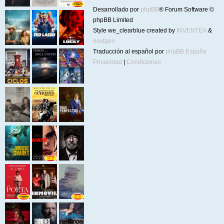
Desarrollado por
phpBB
® Forum Software ©
phpBB Limited
Style we_clearblue created by
INVENTEA
&
nextgen
Traducción al español por
phpBB España
Privacidad
|
Condiciones