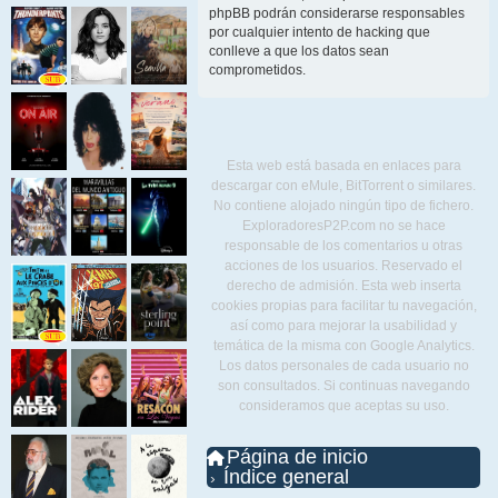
phpBB podrán considerarse responsables
por cualquier intento de hacking que
conlleve a que los datos sean
comprometidos.
Esta web está basada en enlaces para
descargar con eMule, BitTorrent o similares.
No contiene alojado ningún tipo de fichero.
ExploradoresP2P.com no se hace
responsable de los comentarios u otras
acciones de los usuarios. Reservado el
derecho de admisión. Esta web inserta
cookies propias para facilitar tu navegación,
así como para mejorar la usabilidad y
temática de la misma con Google Analytics.
Los datos personales de cada usuario no
son consultados. Si continuas navegando
consideramos que aceptas su uso.
Página de inicio
Índice general