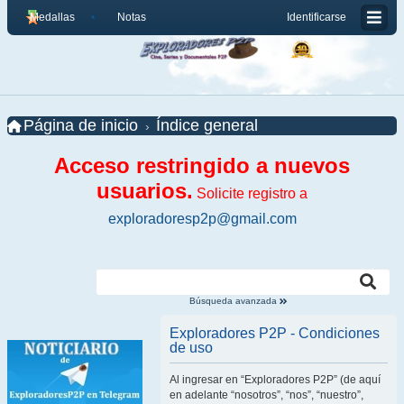
Medallas
Notas
Identificarse
Página de inicio
Índice general
Acceso restringido a nuevos
usuarios.
Solicite registro a
exploradoresp2p@gmail.com
Búsqueda avanzada
Exploradores P2P - Condiciones
de uso
Al ingresar en “Exploradores P2P” (de aquí
en adelante “nosotros”, “nos”, “nuestro”,