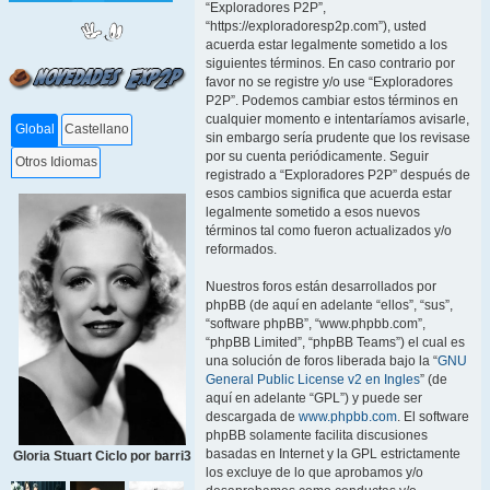
“Exploradores P2P”,
“https://exploradoresp2p.com”), usted
acuerda estar legalmente sometido a los
siguientes términos. En caso contrario por
favor no se registre y/o use “Exploradores
P2P”. Podemos cambiar estos términos en
cualquier momento e intentaríamos avisarle,
Global
Castellano
sin embargo sería prudente que los revisase
por su cuenta periódicamente. Seguir
Otros Idiomas
registrado a “Exploradores P2P” después de
esos cambios significa que acuerda estar
legalmente sometido a esos nuevos
términos tal como fueron actualizados y/o
reformados.
Nuestros foros están desarrollados por
phpBB (de aquí en adelante “ellos”, “sus”,
“software phpBB”, “www.phpbb.com”,
“phpBB Limited”, “phpBB Teams”) el cual es
una solución de foros liberada bajo la “
GNU
General Public License v2 en Ingles
” (de
aquí en adelante “GPL”) y puede ser
descargada de
www.phpbb.com
. El software
phpBB solamente facilita discusiones
basadas en Internet y la GPL estrictamente
Gloria Stuart Ciclo por barri3
los excluye de lo que aprobamos y/o