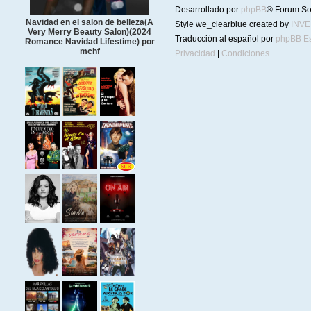
Desarrollado por
phpBB
® Forum So
Navidad en el salon de belleza(A
Style we_clearblue created by
INV
Very Merry Beauty Salon)(2024
Traducción al español por
phpBB E
Romance Navidad Lifestime) por
mchf
Privacidad
|
Condiciones