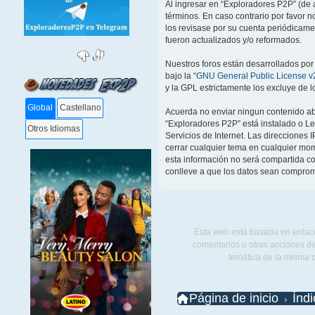
Al ingresar en “Exploradores P2P” (de a
términos. En caso contrario por favor 
los revisase por su cuenta periódicam
fueron actualizados y/o reformados.
Nuestros foros están desarrollados por
bajo la “
GNU General Public License v2
y la GPL estrictamente los excluye de
Global
Castellano
Acuerda no enviar ningun contenido abu
“Exploradores P2P” está instalado o L
Otros Idiomas
Servicios de Internet. Las direcciones 
cerrar cualquier tema en cualquier m
esta información no será compartida co
conlleve a que los datos sean comprom
Esta web está basada en enlace
comentarios u otras acciones de
temática de la misma 
Página de inicio
Índ