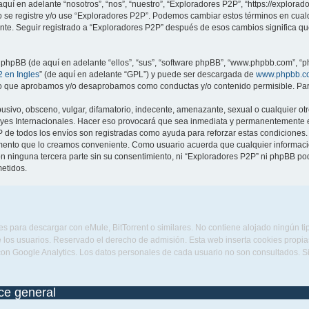
quí en adelante “nosotros”, “nos”, “nuestro”, “Exploradores P2P”, “https://explora
no se registre y/o use “Exploradores P2P”. Podemos cambiar estos términos en cua
ente. Seguir registrado a “Exploradores P2P” después de esos cambios significa q
 phpBB (de aquí en adelante “ellos”, “sus”, “software phpBB”, “www.phpbb.com”, “p
 en Ingles
” (de aquí en adelante “GPL”) y puede ser descargada de
www.phpbb.c
 lo que aprobamos y/o desaprobamos como conductas y/o contenido permisible. Para
sivo, obsceno, vulgar, difamatorio, indecente, amenazante, sexual o cualquier otro
eyes Internacionales. Hacer eso provocará que sea inmediata y permanentemente ex
IP de todos los envíos son registradas como ayuda para reforzar estas condiciones
omento que lo creamos conveniente. Como usuario acuerda que cualquier informa
n ninguna tercera parte sin su consentimiento, ni “Exploradores P2P” ni phpBB po
etidos.
s para descargar con eMule, BitTorrent o similares. No contiene alojado ningún t
 los usuarios. Reservado el derecho de admisión. Esta web inserta cookies propias 
con Google Analytics. Los datos personales de cada usuario no son consultados. 
ice general