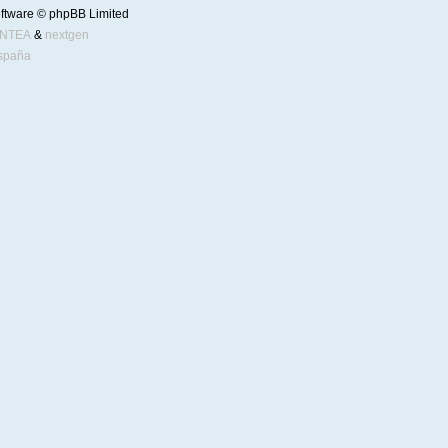
ftware © phpBB Limited
ENTEA
&
nextgen
spaña