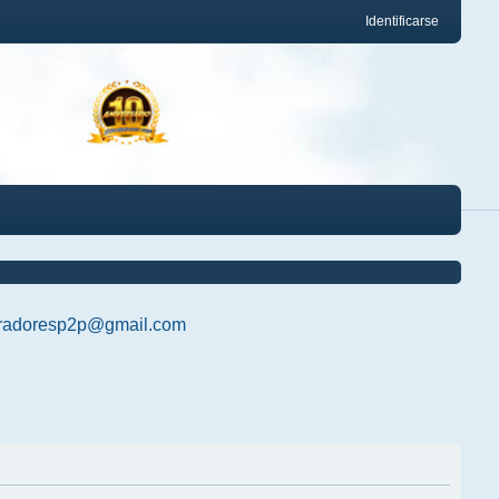
Identificarse
radoresp2p@gmail.com