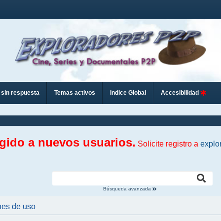
sin respuesta
Temas activos
Indice Global
Accesibilidad
ngido a nuevos usuarios.
Solicite registro a
explo
Búsqueda avanzada
nes de uso