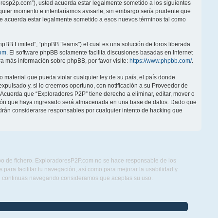
doresp2p.com”), usted acuerda estar legalmente sometido a los siguientes
lquier momento e intentaríamos avisarle, sin embargo sería prudente que
ue acuerda estar legalmente sometido a esos nuevos términos tal como
hpBB Limited”, “phpBB Teams”) el cual es una solución de foros liberada
om
. El software phpBB solamente facilita discusiones basadas en Internet
 más información sobre phpBB, por favor visite:
https://www.phpbb.com/
.
 material que pueda violar cualquier ley de su país, el país donde
pulsado y, si lo creemos oportuno, con notificación a su Proveedor de
. Acuerda que “Exploradores P2P” tiene derecho a eliminar, editar, mover o
ción que haya ingresado será almacenada en una base de datos. Dado que
drán considerarse responsables por cualquier intento de hacking que
ipo de fichero. ExploradoresP2P.com no se hace responsable de los
para facilitar tu navegación, así como para mejorar la usabilidad y
Si continuas navegando consideramos que aceptas su uso.