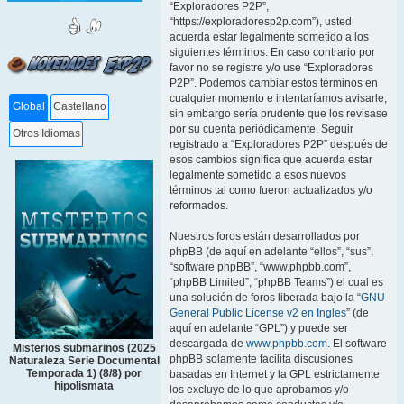
“Exploradores P2P”,
“https://exploradoresp2p.com”), usted
acuerda estar legalmente sometido a los
siguientes términos. En caso contrario por
favor no se registre y/o use “Exploradores
P2P”. Podemos cambiar estos términos en
cualquier momento e intentaríamos avisarle,
Global
Castellano
sin embargo sería prudente que los revisase
por su cuenta periódicamente. Seguir
Otros Idiomas
registrado a “Exploradores P2P” después de
esos cambios significa que acuerda estar
legalmente sometido a esos nuevos
términos tal como fueron actualizados y/o
reformados.
Nuestros foros están desarrollados por
phpBB (de aquí en adelante “ellos”, “sus”,
“software phpBB”, “www.phpbb.com”,
“phpBB Limited”, “phpBB Teams”) el cual es
una solución de foros liberada bajo la “
GNU
General Public License v2 en Ingles
” (de
aquí en adelante “GPL”) y puede ser
descargada de
www.phpbb.com
. El software
Misterios submarinos (2025
phpBB solamente facilita discusiones
Naturaleza Serie Documental
Temporada 1) (8/8) por
basadas en Internet y la GPL estrictamente
hipolismata
los excluye de lo que aprobamos y/o