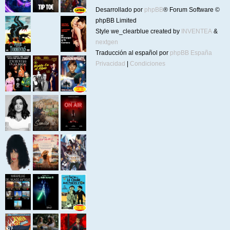
Desarrollado por
phpBB
® Forum Software ©
phpBB Limited
Style we_clearblue created by
INVENTEA
&
nextgen
Traducción al español por
phpBB España
Privacidad
|
Condiciones