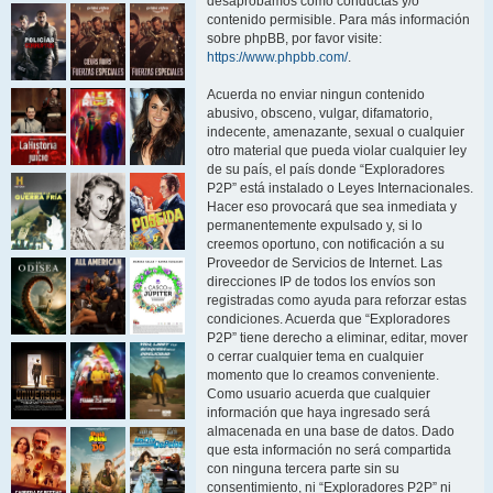
desaprobamos como conductas y/o
contenido permisible. Para más información
sobre phpBB, por favor visite:
https://www.phpbb.com/
.
Acuerda no enviar ningun contenido
abusivo, obsceno, vulgar, difamatorio,
indecente, amenazante, sexual o cualquier
otro material que pueda violar cualquier ley
de su país, el país donde “Exploradores
P2P” está instalado o Leyes Internacionales.
Hacer eso provocará que sea inmediata y
permanentemente expulsado y, si lo
creemos oportuno, con notificación a su
Proveedor de Servicios de Internet. Las
direcciones IP de todos los envíos son
registradas como ayuda para reforzar estas
condiciones. Acuerda que “Exploradores
P2P” tiene derecho a eliminar, editar, mover
o cerrar cualquier tema en cualquier
momento que lo creamos conveniente.
Como usuario acuerda que cualquier
información que haya ingresado será
almacenada en una base de datos. Dado
que esta información no será compartida
con ninguna tercera parte sin su
consentimiento, ni “Exploradores P2P” ni