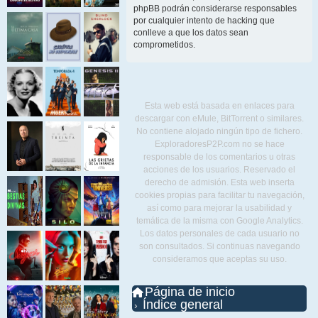
phpBB podrán considerarse responsables
por cualquier intento de hacking que
conlleve a que los datos sean
comprometidos.
Esta web está basada en enlaces para
descargar con eMule, BitTorrent o similares.
No contiene alojado ningún tipo de fichero.
ExploradoresP2P.com no se hace
responsable de los comentarios u otras
acciones de los usuarios. Reservado el
derecho de admisión. Esta web inserta
cookies propias para facilitar tu navegación,
así como para mejorar la usabilidad y
temática de la misma con Google Analytics.
Los datos personales de cada usuario no
son consultados. Si continuas navegando
consideramos que aceptas su uso.
Página de inicio
Índice general