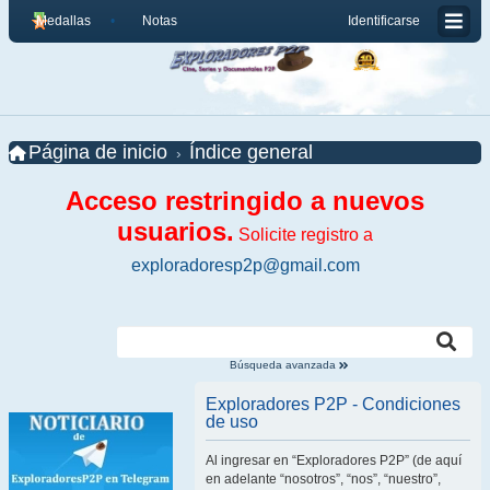
Medallas
Notas
Identificarse
Página de inicio
Índice general
Acceso restringido a nuevos
usuarios.
Solicite registro a
exploradoresp2p@gmail.com
Búsqueda avanzada
Exploradores P2P - Condiciones
de uso
Al ingresar en “Exploradores P2P” (de aquí
en adelante “nosotros”, “nos”, “nuestro”,