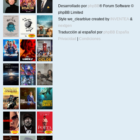
Desarrollado por
phpBB
® Forum Software ©
phpBB Limited
Style we_clearblue created by
INVENTEA
&
nextgen
Traducción al español por
phpBB España
Privacidad
|
Condiciones