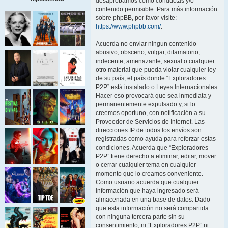
desaprobamos como conductas y/o
contenido permisible. Para más información
sobre phpBB, por favor visite:
https://www.phpbb.com/
.
Acuerda no enviar ningun contenido
abusivo, obsceno, vulgar, difamatorio,
indecente, amenazante, sexual o cualquier
otro material que pueda violar cualquier ley
de su país, el país donde “Exploradores
P2P” está instalado o Leyes Internacionales.
Hacer eso provocará que sea inmediata y
permanentemente expulsado y, si lo
creemos oportuno, con notificación a su
Proveedor de Servicios de Internet. Las
direcciones IP de todos los envíos son
registradas como ayuda para reforzar estas
condiciones. Acuerda que “Exploradores
P2P” tiene derecho a eliminar, editar, mover
o cerrar cualquier tema en cualquier
momento que lo creamos conveniente.
Como usuario acuerda que cualquier
información que haya ingresado será
almacenada en una base de datos. Dado
que esta información no será compartida
con ninguna tercera parte sin su
consentimiento, ni “Exploradores P2P” ni