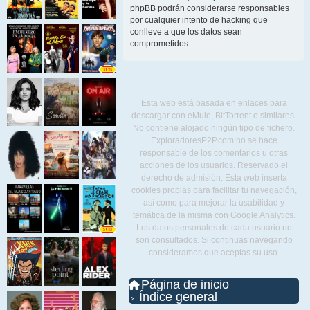
phpBB podrán considerarse responsables
por cualquier intento de hacking que
conlleve a que los datos sean
comprometidos.
Esta web está basada en enlaces para
descargar con eMule, BitTorrent o similares.
No contiene alojado ningún tipo de fichero.
ExploradoresP2P.com no se hace
responsable de los comentarios u otras
acciones de los usuarios. Reservado el
derecho de admisión. Esta web inserta
cookies propias para facilitar tu navegación,
así como para mejorar la usabilidad y
temática de la misma con Google Analytics.
Los datos personales de cada usuario no
son consultados. Si continuas navegando
consideramos que aceptas su uso.
Página de inicio
Índice general