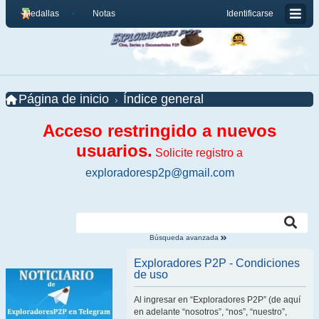
Medallas
Notas
Identificarse
Página de inicio
Índice general
Acceso restringido a nuevos
usuarios.
Solicite registro a
exploradoresp2p@gmail.com
Búsqueda avanzada
Exploradores P2P - Condiciones
de uso
Al ingresar en “Exploradores P2P” (de aquí
en adelante “nosotros”, “nos”, “nuestro”,