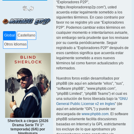
“Exploradores P2P”,
“https://exploradoresp2p.com”), usted
acuerda estar legalmente sometido a los
siguientes términos. En caso contrario por
favor no se registre y/o use “Exploradores
P2P”. Podemos cambiar estos términos en
cualquier momento e intentaríamos avisarle,
Global
Castellano
sin embargo sería prudente que los revisase
por su cuenta periódicamente. Seguir
Otros Idiomas
registrado a “Exploradores P2P” después de
esos cambios significa que acuerda estar
legalmente sometido a esos nuevos
términos tal como fueron actualizados y/o
reformados.
Nuestros foros están desarrollados por
phpBB (de aquí en adelante “ellos”, “sus”,
“software phpBB”, “www.phpbb.com”,
“phpBB Limited”, “phpBB Teams”) el cual es
una solución de foros liberada bajo la “
GNU
General Public License v2 en Ingles
” (de
aquí en adelante “GPL”) y puede ser
descargada de
www.phpbb.com
. El software
phpBB solamente facilita discusiones
Sherlock a ciegas (2026
basadas en Internet y la GPL estrictamente
Drama Serie TV 1ª
temporada) (6/6) por
los excluye de lo que aprobamos y/o
hipolismata