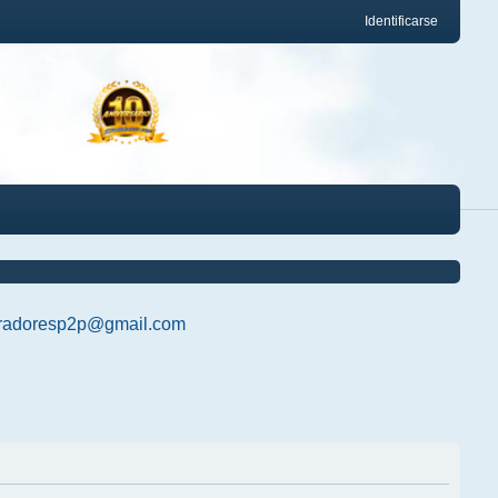
Identificarse
radoresp2p@gmail.com