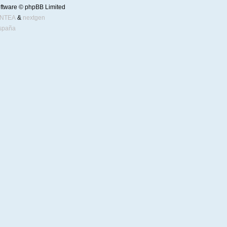
ftware © phpBB Limited
ENTEA
&
nextgen
spaña