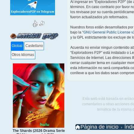
Al ingresar en “Exploradores P2P” (de a
términos. En caso contrario por favor 
los revisase por su cuenta periódicam
fueron actualizados y/o reformados.
Nuestros foros están desarrollados por
bajo la “
GNU General Public License v2
y la GPL estrictamente los excluye de
Global
Castellano
Acuerda no enviar ningun contenido abu
“Exploradores P2P” está instalado o L
Otros Idiomas
Servicios de Internet. Las direcciones 
cerrar cualquier tema en cualquier m
esta información no será compartida co
conlleve a que los datos sean comprom
Esta web está basada en enlace
comentarios u otras acciones de
temática de la misma 
Página de inicio
Índ
The Shards (2026 Drama Serie