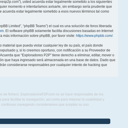
doresp2p.com”), usted acuerda estar legalmente sometido a los siguientes
lquier momento e intentaríamos avisarle, sin embargo sería prudente que
ue acuerda estar legalmente sometido a esos nuevos términos tal como
hpBB Limited”, “phpBB Teams”) el cual es una solución de foros liberada
om
. El software phpBB solamente facilita discusiones basadas en Internet
 más información sobre phpBB, por favor visite:
https://www.phpbb.com/
.
 material que pueda violar cualquier ley de su país, el país donde
pulsado y, si lo creemos oportuno, con notificación a su Proveedor de
. Acuerda que “Exploradores P2P” tiene derecho a eliminar, editar, mover o
ción que haya ingresado será almacenada en una base de datos. Dado que
drán considerarse responsables por cualquier intento de hacking que
ipo de fichero. ExploradoresP2P.com no se hace responsable de los
para facilitar tu navegación, así como para mejorar la usabilidad y
Si continuas navegando consideramos que aceptas su uso.