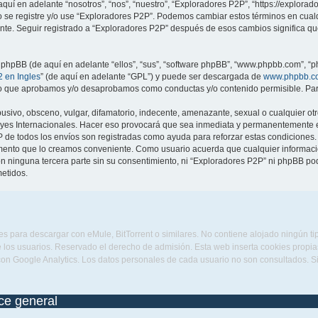
quí en adelante “nosotros”, “nos”, “nuestro”, “Exploradores P2P”, “https://explora
no se registre y/o use “Exploradores P2P”. Podemos cambiar estos términos en cua
ente. Seguir registrado a “Exploradores P2P” después de esos cambios significa q
 phpBB (de aquí en adelante “ellos”, “sus”, “software phpBB”, “www.phpbb.com”, “p
 en Ingles
” (de aquí en adelante “GPL”) y puede ser descargada de
www.phpbb.c
 lo que aprobamos y/o desaprobamos como conductas y/o contenido permisible. Para
sivo, obsceno, vulgar, difamatorio, indecente, amenazante, sexual o cualquier otro
eyes Internacionales. Hacer eso provocará que sea inmediata y permanentemente ex
IP de todos los envíos son registradas como ayuda para reforzar estas condiciones
omento que lo creamos conveniente. Como usuario acuerda que cualquier informa
n ninguna tercera parte sin su consentimiento, ni “Exploradores P2P” ni phpBB po
etidos.
s para descargar con eMule, BitTorrent o similares. No contiene alojado ningún t
 los usuarios. Reservado el derecho de admisión. Esta web inserta cookies propias 
con Google Analytics. Los datos personales de cada usuario no son consultados. 
ice general