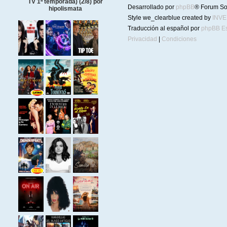
TV 1ª temporada) (2/8) por
Desarrollado por
phpBB
® Forum So
hipolismata
Style we_clearblue created by
INV
Traducción al español por
phpBB E
Privacidad
|
Condiciones