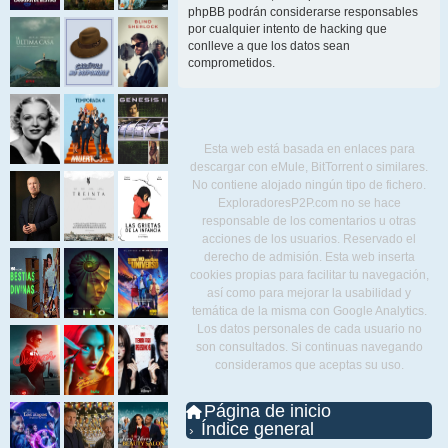
phpBB podrán considerarse responsables
por cualquier intento de hacking que
conlleve a que los datos sean
comprometidos.
Esta web está basada en enlaces para
descargar con eMule, BitTorrent o similares.
No contiene alojado ningún tipo de fichero.
ExploradoresP2P.com no se hace
responsable de los comentarios u otras
acciones de los usuarios. Reservado el
derecho de admisión. Esta web inserta
cookies propias para facilitar tu navegación,
así como para mejorar la usabilidad y
temática de la misma con Google Analytics.
Los datos personales de cada usuario no
son consultados. Si continuas navegando
consideramos que aceptas su uso.
Página de inicio
Índice general