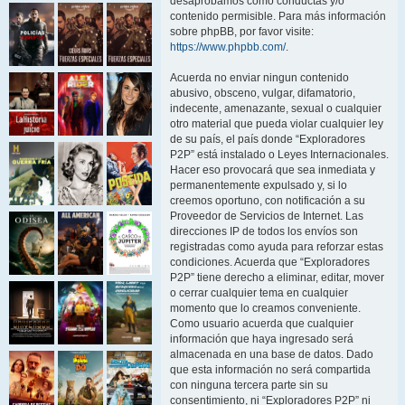
desaprobamos como conductas y/o
contenido permisible. Para más información
sobre phpBB, por favor visite:
https://www.phpbb.com/
.
Acuerda no enviar ningun contenido
abusivo, obsceno, vulgar, difamatorio,
indecente, amenazante, sexual o cualquier
otro material que pueda violar cualquier ley
de su país, el país donde “Exploradores
P2P” está instalado o Leyes Internacionales.
Hacer eso provocará que sea inmediata y
permanentemente expulsado y, si lo
creemos oportuno, con notificación a su
Proveedor de Servicios de Internet. Las
direcciones IP de todos los envíos son
registradas como ayuda para reforzar estas
condiciones. Acuerda que “Exploradores
P2P” tiene derecho a eliminar, editar, mover
o cerrar cualquier tema en cualquier
momento que lo creamos conveniente.
Como usuario acuerda que cualquier
información que haya ingresado será
almacenada en una base de datos. Dado
que esta información no será compartida
con ninguna tercera parte sin su
consentimiento, ni “Exploradores P2P” ni