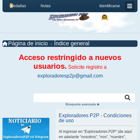
Medallas
Notas
Identificarse
Página de inicio
Índice general
Acceso restringido a nuevos
usuarios.
Solicite registro a
exploradoresp2p@gmail.com
Búsqueda avanzada
Exploradores P2P - Condiciones
de uso
Al ingresar en “Exploradores P2P” (de aquí
en adelante “nosotros”, “nos”, “nuestro”,