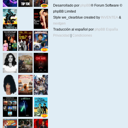
Desarrollado por
phpBB
® Forum Software ©
phpBB Limited
Style we_clearblue created by
INVENTEA
&
nextgen
Traducción al español por
phpBB España
Privacidad
|
Condiciones