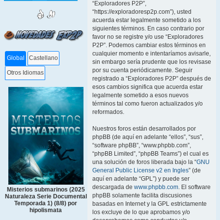
“Exploradores P2P”,
“https://exploradoresp2p.com”), usted
acuerda estar legalmente sometido a los
siguientes términos. En caso contrario por
favor no se registre y/o use “Exploradores
P2P”. Podemos cambiar estos términos en
cualquier momento e intentaríamos avisarle,
Global
Castellano
sin embargo sería prudente que los revisase
por su cuenta periódicamente. Seguir
Otros Idiomas
registrado a “Exploradores P2P” después de
esos cambios significa que acuerda estar
legalmente sometido a esos nuevos
términos tal como fueron actualizados y/o
reformados.
Nuestros foros están desarrollados por
phpBB (de aquí en adelante “ellos”, “sus”,
“software phpBB”, “www.phpbb.com”,
“phpBB Limited”, “phpBB Teams”) el cual es
una solución de foros liberada bajo la “
GNU
General Public License v2 en Ingles
” (de
aquí en adelante “GPL”) y puede ser
descargada de
www.phpbb.com
. El software
Misterios submarinos (2025
phpBB solamente facilita discusiones
Naturaleza Serie Documental
Temporada 1) (8/8) por
basadas en Internet y la GPL estrictamente
hipolismata
los excluye de lo que aprobamos y/o