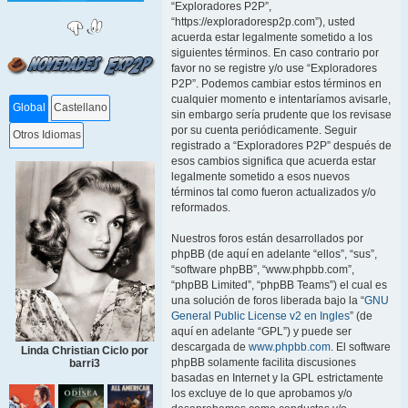
“Exploradores P2P”,
“https://exploradoresp2p.com”), usted
acuerda estar legalmente sometido a los
siguientes términos. En caso contrario por
favor no se registre y/o use “Exploradores
P2P”. Podemos cambiar estos términos en
cualquier momento e intentaríamos avisarle,
Global
Castellano
sin embargo sería prudente que los revisase
por su cuenta periódicamente. Seguir
Otros Idiomas
registrado a “Exploradores P2P” después de
esos cambios significa que acuerda estar
legalmente sometido a esos nuevos
términos tal como fueron actualizados y/o
reformados.
Nuestros foros están desarrollados por
phpBB (de aquí en adelante “ellos”, “sus”,
“software phpBB”, “www.phpbb.com”,
“phpBB Limited”, “phpBB Teams”) el cual es
una solución de foros liberada bajo la “
GNU
General Public License v2 en Ingles
” (de
aquí en adelante “GPL”) y puede ser
descargada de
www.phpbb.com
. El software
Linda Christian Ciclo por
phpBB solamente facilita discusiones
barri3
basadas en Internet y la GPL estrictamente
los excluye de lo que aprobamos y/o