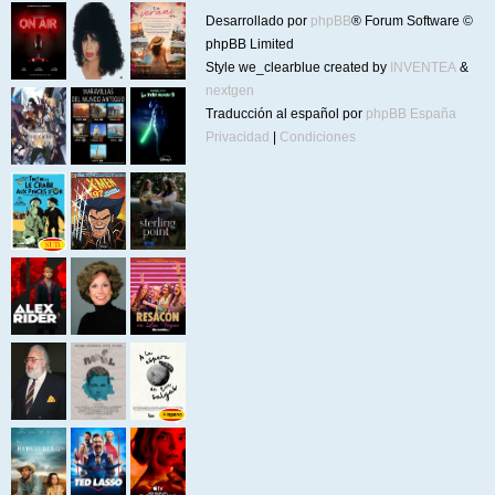
Desarrollado por
phpBB
® Forum Software ©
phpBB Limited
Style we_clearblue created by
INVENTEA
&
nextgen
Traducción al español por
phpBB España
Privacidad
|
Condiciones