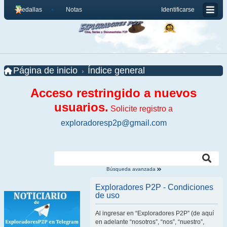
Medallas
Notas
Identificarse
Página de inicio
Índice general
Acceso restringido a nuevos
usuarios.
Solicite registro a
exploradoresp2p@gmail.com
Búsqueda avanzada
Exploradores P2P - Condiciones
de uso
Al ingresar en “Exploradores P2P” (de aquí
en adelante “nosotros”, “nos”, “nuestro”,