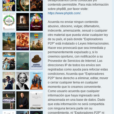
desaprobamos como conductas y/o
contenido permisible. Para más información
sobre phpBB, por favor visite:
https://www.phpbb.com/
.
Acuerda no enviar ningun contenido
abusivo, obsceno, vulgar, difamatorio,
indecente, amenazante, sexual o cualquier
otro material que pueda violar cualquier ley
de su país, el país donde “Exploradores
P2P” está instalado o Leyes Internacionales.
Hacer eso provocará que sea inmediata y
permanentemente expulsado y, si lo
creemos oportuno, con notificación a su
Proveedor de Servicios de Internet. Las
direcciones IP de todos los envíos son
registradas como ayuda para reforzar estas
condiciones. Acuerda que “Exploradores
P2P” tiene derecho a eliminar, editar, mover
o cerrar cualquier tema en cualquier
momento que lo creamos conveniente.
Como usuario acuerda que cualquier
información que haya ingresado será
almacenada en una base de datos. Dado
que esta información no será compartida
con ninguna tercera parte sin su
consentimiento, ni “Exploradores P2P” ni