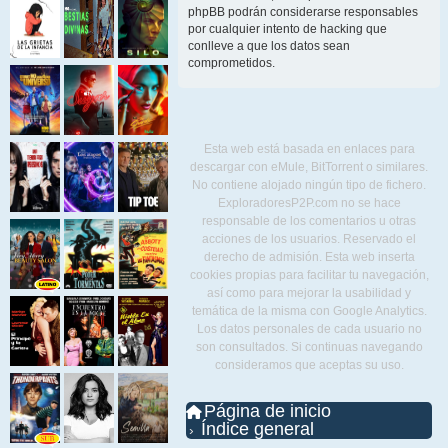
phpBB podrán considerarse responsables
por cualquier intento de hacking que
conlleve a que los datos sean
comprometidos.
Esta web está basada en enlaces para
descargar con eMule, BitTorrent o similares.
No contiene alojado ningún tipo de fichero.
ExploradoresP2P.com no se hace
responsable de los comentarios u otras
acciones de los usuarios. Reservado el
derecho de admisión. Esta web inserta
cookies propias para facilitar tu navegación,
así como para mejorar la usabilidad y
temática de la misma con Google Analytics.
Los datos personales de cada usuario no
son consultados. Si continuas navegando
consideramos que aceptas su uso.
Página de inicio
Índice general