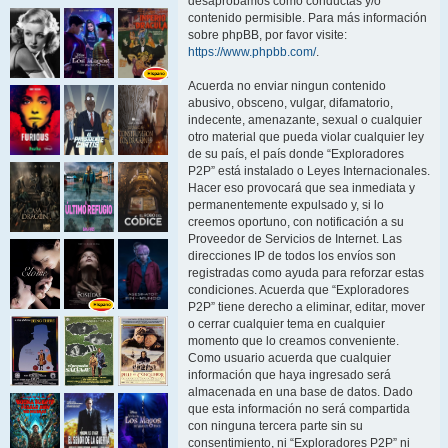
desaprobamos como conductas y/o
contenido permisible. Para más información
sobre phpBB, por favor visite:
https://www.phpbb.com/
.
Acuerda no enviar ningun contenido
abusivo, obsceno, vulgar, difamatorio,
indecente, amenazante, sexual o cualquier
otro material que pueda violar cualquier ley
de su país, el país donde “Exploradores
P2P” está instalado o Leyes Internacionales.
Hacer eso provocará que sea inmediata y
permanentemente expulsado y, si lo
creemos oportuno, con notificación a su
Proveedor de Servicios de Internet. Las
direcciones IP de todos los envíos son
registradas como ayuda para reforzar estas
condiciones. Acuerda que “Exploradores
P2P” tiene derecho a eliminar, editar, mover
o cerrar cualquier tema en cualquier
momento que lo creamos conveniente.
Como usuario acuerda que cualquier
información que haya ingresado será
almacenada en una base de datos. Dado
que esta información no será compartida
con ninguna tercera parte sin su
consentimiento, ni “Exploradores P2P” ni