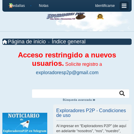
Medallas
Notas
Identificarse
Página de inicio
Índice general
Acceso restringido a nuevos
usuarios.
Solicite registro a
exploradoresp2p@gmail.com
Búsqueda avanzada
Exploradores P2P - Condiciones
de uso
Al ingresar en “Exploradores P2P” (de aquí
en adelante “nosotros”, “nos”, “nuestro”,