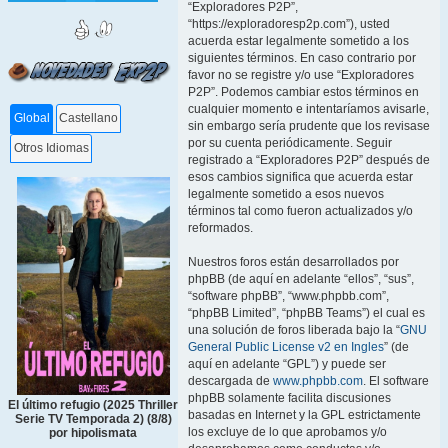
“Exploradores P2P”,
“https://exploradoresp2p.com”), usted
acuerda estar legalmente sometido a los
siguientes términos. En caso contrario por
favor no se registre y/o use “Exploradores
P2P”. Podemos cambiar estos términos en
cualquier momento e intentaríamos avisarle,
Global
Castellano
sin embargo sería prudente que los revisase
por su cuenta periódicamente. Seguir
Otros Idiomas
registrado a “Exploradores P2P” después de
esos cambios significa que acuerda estar
legalmente sometido a esos nuevos
términos tal como fueron actualizados y/o
reformados.
Nuestros foros están desarrollados por
phpBB (de aquí en adelante “ellos”, “sus”,
“software phpBB”, “www.phpbb.com”,
“phpBB Limited”, “phpBB Teams”) el cual es
una solución de foros liberada bajo la “
GNU
General Public License v2 en Ingles
” (de
aquí en adelante “GPL”) y puede ser
descargada de
www.phpbb.com
. El software
phpBB solamente facilita discusiones
El último refugio (2025 Thriller
basadas en Internet y la GPL estrictamente
Serie TV Temporada 2) (8/8)
los excluye de lo que aprobamos y/o
por hipolismata