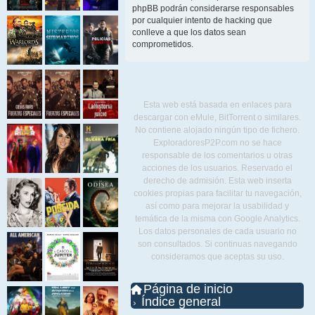
phpBB podrán considerarse responsables
por cualquier intento de hacking que
conlleve a que los datos sean
comprometidos.
Esta web está basada en enlaces para
descargar con eMule, BitTorrent o similares.
No contiene alojado ningún tipo de fichero.
ExploradoresP2P.com no se hace
responsable de los comentarios u otras
acciones de los usuarios. Reservado el
derecho de admisión. Esta web inserta
cookies propias para facilitar tu navegación,
así como para mejorar la usabilidad y
temática de la misma con Google Analytics.
Los datos personales de cada usuario no
son consultados. Si continuas navegando
consideramos que aceptas su uso.
Página de inicio
Índice general