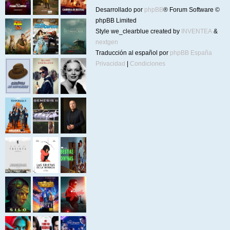
Desarrollado por
phpBB
® Forum Software ©
phpBB Limited
Style we_clearblue created by
INVENTEA
&
nextgen
Traducción al español por
phpBB España
Privacidad
|
Condiciones