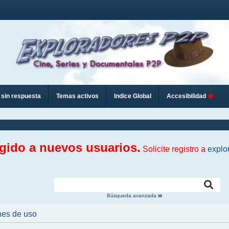
sin respuesta
Temas activos
Indice Global
Accesibilidad
ngido a nuevos usuarios.
Solicite registro a
explo
Búsqueda avanzada
nes de uso