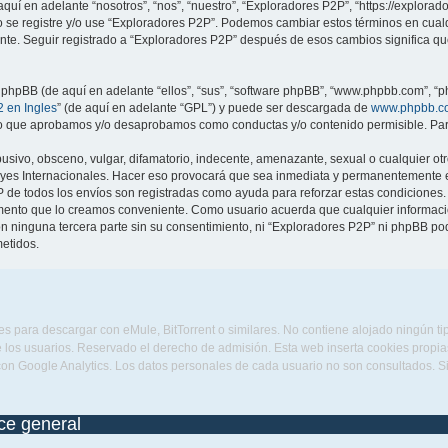
quí en adelante “nosotros”, “nos”, “nuestro”, “Exploradores P2P”, “https://explora
no se registre y/o use “Exploradores P2P”. Podemos cambiar estos términos en cua
ente. Seguir registrado a “Exploradores P2P” después de esos cambios significa q
 phpBB (de aquí en adelante “ellos”, “sus”, “software phpBB”, “www.phpbb.com”, “p
 en Ingles
” (de aquí en adelante “GPL”) y puede ser descargada de
www.phpbb.c
 lo que aprobamos y/o desaprobamos como conductas y/o contenido permisible. Para
sivo, obsceno, vulgar, difamatorio, indecente, amenazante, sexual o cualquier otro
eyes Internacionales. Hacer eso provocará que sea inmediata y permanentemente ex
IP de todos los envíos son registradas como ayuda para reforzar estas condiciones
omento que lo creamos conveniente. Como usuario acuerda que cualquier informa
n ninguna tercera parte sin su consentimiento, ni “Exploradores P2P” ni phpBB po
etidos.
s para descargar con eMule, BitTorrent o similares. No contiene alojado ningún t
 los usuarios. Reservado el derecho de admisión. Esta web inserta cookies propias 
con Google Analytics. Los datos personales de cada usuario no son consultados. 
ice general