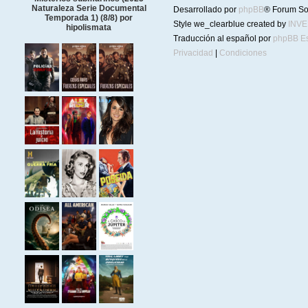
Naturaleza Serie Documental
Desarrollado por
phpBB
® Forum So
Temporada 1) (8/8) por
Style we_clearblue created by
INV
hipolismata
Traducción al español por
phpBB E
Privacidad
|
Condiciones