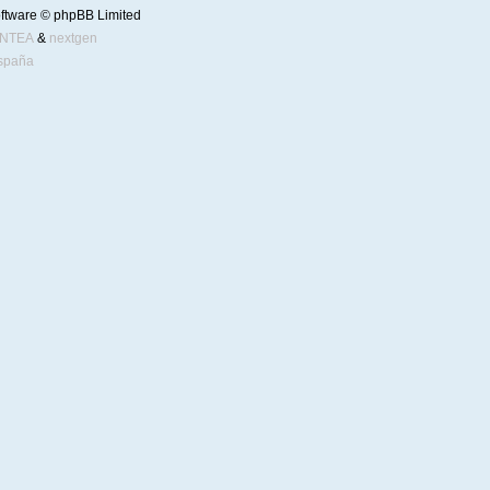
ftware © phpBB Limited
ENTEA
&
nextgen
spaña