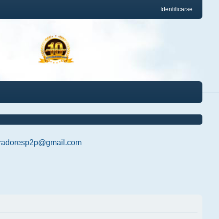
Identificarse
radoresp2p@gmail.com