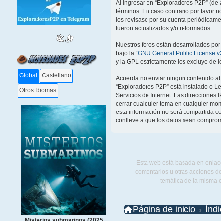
Al ingresar en “Exploradores P2P” (de a
términos. En caso contrario por favor 
los revisase por su cuenta periódicam
fueron actualizados y/o reformados.
Nuestros foros están desarrollados por
bajo la “
GNU General Public License v2
y la GPL estrictamente los excluye de
Global
Castellano
Acuerda no enviar ningun contenido abu
“Exploradores P2P” está instalado o L
Otros Idiomas
Servicios de Internet. Las direcciones 
cerrar cualquier tema en cualquier m
esta información no será compartida co
conlleve a que los datos sean comprom
Esta web está basada en enlace
comentarios u otras acciones de
temática de la misma 
Página de inicio
Índ
Misterios submarinos (2025