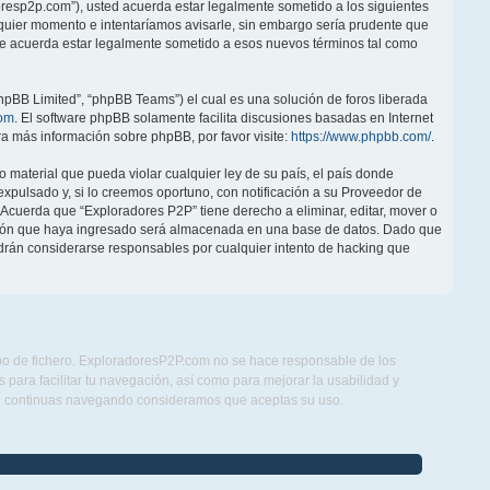
doresp2p.com”), usted acuerda estar legalmente sometido a los siguientes
lquier momento e intentaríamos avisarle, sin embargo sería prudente que
ue acuerda estar legalmente sometido a esos nuevos términos tal como
hpBB Limited”, “phpBB Teams”) el cual es una solución de foros liberada
om
. El software phpBB solamente facilita discusiones basadas en Internet
 más información sobre phpBB, por favor visite:
https://www.phpbb.com/
.
 material que pueda violar cualquier ley de su país, el país donde
pulsado y, si lo creemos oportuno, con notificación a su Proveedor de
. Acuerda que “Exploradores P2P” tiene derecho a eliminar, editar, mover o
ción que haya ingresado será almacenada en una base de datos. Dado que
drán considerarse responsables por cualquier intento de hacking que
ipo de fichero. ExploradoresP2P.com no se hace responsable de los
para facilitar tu navegación, así como para mejorar la usabilidad y
Si continuas navegando consideramos que aceptas su uso.