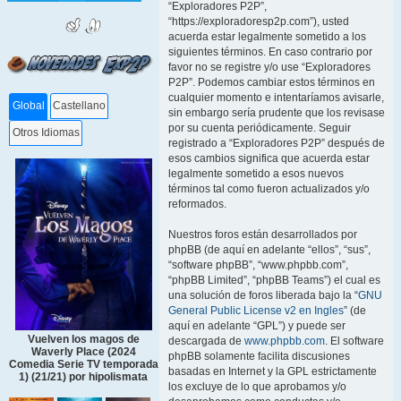
“Exploradores P2P”,
“https://exploradoresp2p.com”), usted
acuerda estar legalmente sometido a los
siguientes términos. En caso contrario por
favor no se registre y/o use “Exploradores
P2P”. Podemos cambiar estos términos en
cualquier momento e intentaríamos avisarle,
Global
Castellano
sin embargo sería prudente que los revisase
por su cuenta periódicamente. Seguir
Otros Idiomas
registrado a “Exploradores P2P” después de
esos cambios significa que acuerda estar
legalmente sometido a esos nuevos
términos tal como fueron actualizados y/o
reformados.
Nuestros foros están desarrollados por
phpBB (de aquí en adelante “ellos”, “sus”,
“software phpBB”, “www.phpbb.com”,
“phpBB Limited”, “phpBB Teams”) el cual es
una solución de foros liberada bajo la “
GNU
General Public License v2 en Ingles
” (de
aquí en adelante “GPL”) y puede ser
Vuelven los magos de
descargada de
www.phpbb.com
. El software
Waverly Place (2024
phpBB solamente facilita discusiones
Comedia Serie TV temporada
basadas en Internet y la GPL estrictamente
1) (21/21) por hipolismata
los excluye de lo que aprobamos y/o