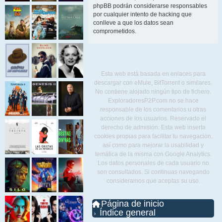
phpBB podrán considerarse responsables
por cualquier intento de hacking que
conlleve a que los datos sean
comprometidos.
Esta web está basada en enlaces para
descargar con eMule, BitTorrent o similares.
No contiene alojado ningún tipo de fichero.
ExploradoresP2P.com no se hace
responsable de los comentarios u otras
acciones de los usuarios. Reservado el
derecho de admisión. Esta web inserta
cookies propias para facilitar tu navegación,
así como para mejorar la usabilidad y
temática de la misma con Google Analytics.
Los datos personales de cada usuario no
son consultados. Si continuas navegando
consideramos que aceptas su uso.
Página de inicio
Índice general