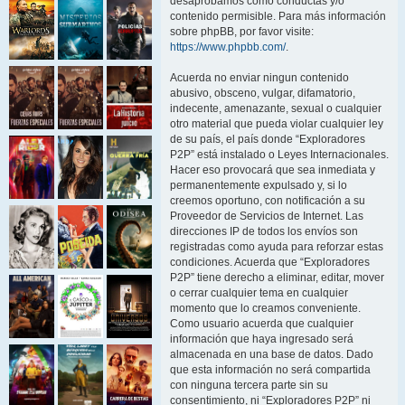
desaprobamos como conductas y/o
contenido permisible. Para más información
sobre phpBB, por favor visite:
https://www.phpbb.com/
.
Acuerda no enviar ningun contenido
abusivo, obsceno, vulgar, difamatorio,
indecente, amenazante, sexual o cualquier
otro material que pueda violar cualquier ley
de su país, el país donde “Exploradores
P2P” está instalado o Leyes Internacionales.
Hacer eso provocará que sea inmediata y
permanentemente expulsado y, si lo
creemos oportuno, con notificación a su
Proveedor de Servicios de Internet. Las
direcciones IP de todos los envíos son
registradas como ayuda para reforzar estas
condiciones. Acuerda que “Exploradores
P2P” tiene derecho a eliminar, editar, mover
o cerrar cualquier tema en cualquier
momento que lo creamos conveniente.
Como usuario acuerda que cualquier
información que haya ingresado será
almacenada en una base de datos. Dado
que esta información no será compartida
con ninguna tercera parte sin su
consentimiento, ni “Exploradores P2P” ni