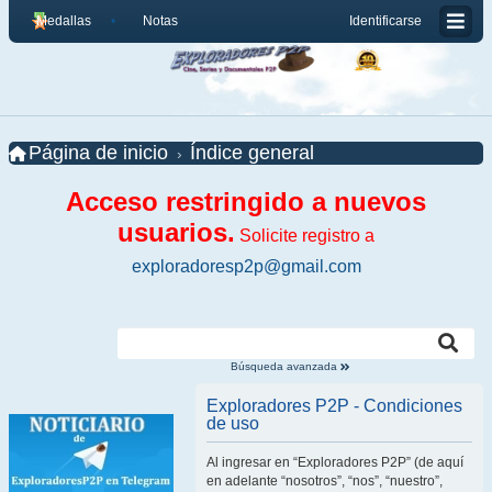
Medallas
Notas
Identificarse
Página de inicio
Índice general
Acceso restringido a nuevos
usuarios.
Solicite registro a
exploradoresp2p@gmail.com
Búsqueda avanzada
Exploradores P2P - Condiciones
de uso
Al ingresar en “Exploradores P2P” (de aquí
en adelante “nosotros”, “nos”, “nuestro”,