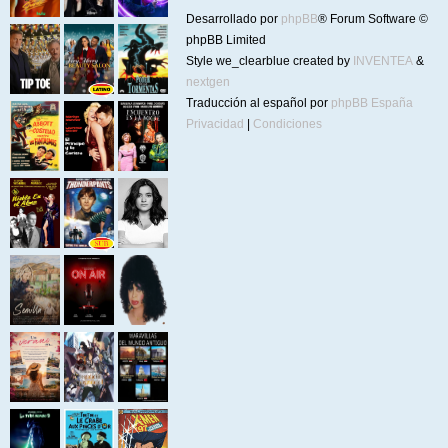
Desarrollado por
phpBB
® Forum Software ©
phpBB Limited
Style we_clearblue created by
INVENTEA
&
nextgen
Traducción al español por
phpBB España
Privacidad
|
Condiciones