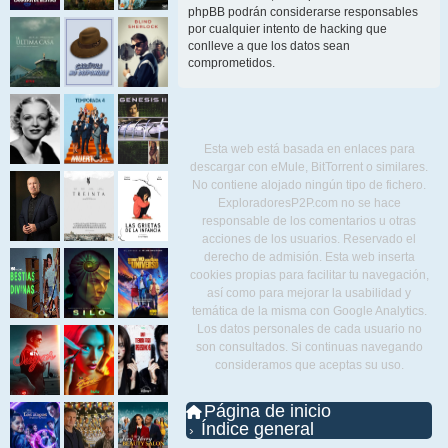
phpBB podrán considerarse responsables
por cualquier intento de hacking que
conlleve a que los datos sean
comprometidos.
Esta web está basada en enlaces para
descargar con eMule, BitTorrent o similares.
No contiene alojado ningún tipo de fichero.
ExploradoresP2P.com no se hace
responsable de los comentarios u otras
acciones de los usuarios. Reservado el
derecho de admisión. Esta web inserta
cookies propias para facilitar tu navegación,
así como para mejorar la usabilidad y
temática de la misma con Google Analytics.
Los datos personales de cada usuario no
son consultados. Si continuas navegando
consideramos que aceptas su uso.
Página de inicio
Índice general