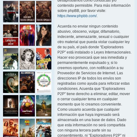
desaprobamos como conductas y/o
contenido permisible. Para más información
sobre phpBB, por favor visite:
https://www.phpbb.com/
.
Acuerda no enviar ningun contenido
abusivo, obsceno, vulgar, difamatorio,
indecente, amenazante, sexual o cualquier
otro material que pueda violar cualquier ley
de su país, el país donde “Exploradores
P2P” está instalado o Leyes Internacionales.
Hacer eso provocará que sea inmediata y
permanentemente expulsado y, si lo
creemos oportuno, con notificación a su
Proveedor de Servicios de Internet. Las
direcciones IP de todos los envíos son
registradas como ayuda para reforzar estas
condiciones. Acuerda que “Exploradores
P2P” tiene derecho a eliminar, editar, mover
o cerrar cualquier tema en cualquier
momento que lo creamos conveniente.
Como usuario acuerda que cualquier
información que haya ingresado será
almacenada en una base de datos. Dado
que esta información no será compartida
con ninguna tercera parte sin su
consentimiento, ni “Exploradores P2P” ni