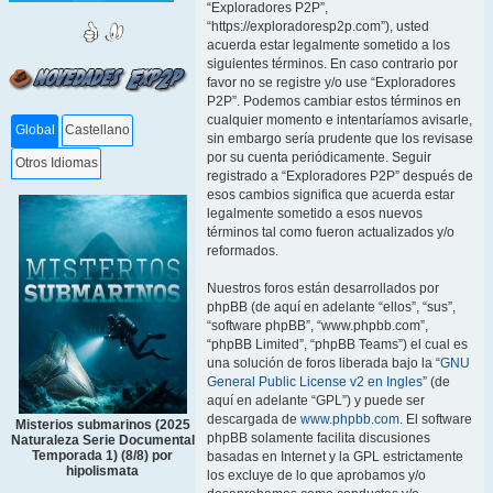
“Exploradores P2P”,
“https://exploradoresp2p.com”), usted
acuerda estar legalmente sometido a los
siguientes términos. En caso contrario por
favor no se registre y/o use “Exploradores
P2P”. Podemos cambiar estos términos en
cualquier momento e intentaríamos avisarle,
Global
Castellano
sin embargo sería prudente que los revisase
por su cuenta periódicamente. Seguir
Otros Idiomas
registrado a “Exploradores P2P” después de
esos cambios significa que acuerda estar
legalmente sometido a esos nuevos
términos tal como fueron actualizados y/o
reformados.
Nuestros foros están desarrollados por
phpBB (de aquí en adelante “ellos”, “sus”,
“software phpBB”, “www.phpbb.com”,
“phpBB Limited”, “phpBB Teams”) el cual es
una solución de foros liberada bajo la “
GNU
General Public License v2 en Ingles
” (de
aquí en adelante “GPL”) y puede ser
descargada de
www.phpbb.com
. El software
Misterios submarinos (2025
phpBB solamente facilita discusiones
Naturaleza Serie Documental
Temporada 1) (8/8) por
basadas en Internet y la GPL estrictamente
hipolismata
los excluye de lo que aprobamos y/o