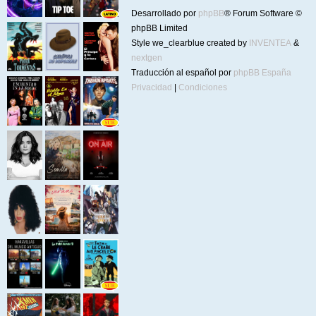
Desarrollado por
phpBB
® Forum Software ©
phpBB Limited
Style we_clearblue created by
INVENTEA
&
nextgen
Traducción al español por
phpBB España
Privacidad
|
Condiciones