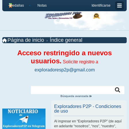
Medallas
Notas
Identificarse
Página de inicio
Índice general
Acceso restringido a nuevos
usuarios.
Solicite registro a
exploradoresp2p@gmail.com
Búsqueda avanzada
Exploradores P2P - Condiciones
de uso
Al ingresar en “Exploradores P2P” (de aquí
en adelante “nosotros”, “nos”, “nuestro”,