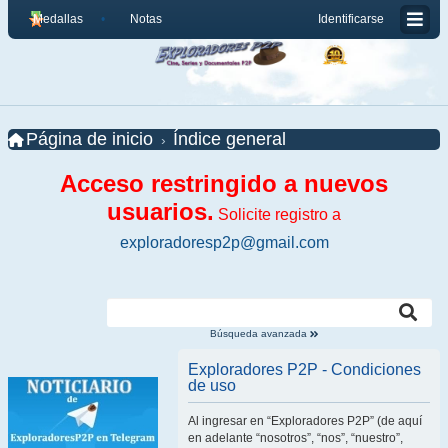
Medallas
Notas
Identificarse
Página de inicio
Índice general
Acceso restringido a nuevos
usuarios.
Solicite registro a
exploradoresp2p@gmail.com
Búsqueda avanzada
Exploradores P2P - Condiciones
de uso
Al ingresar en “Exploradores P2P” (de aquí
en adelante “nosotros”, “nos”, “nuestro”,