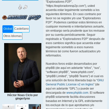
“Exploradores P2P”,
“https://exploradoresp2p.com”), usted
acuerda estar legalmente sometido a los
siguientes términos. En caso contrario por
favor no se registre y/o use “Exploradores
P2P”. Podemos cambiar estos términos en
cualquier momento e intentaríamos avisarle,
Global
Castellano
sin embargo sería prudente que los revisase
por su cuenta periódicamente. Seguir
Otros Idiomas
registrado a “Exploradores P2P” después de
esos cambios significa que acuerda estar
legalmente sometido a esos nuevos
términos tal como fueron actualizados y/o
reformados.
Nuestros foros están desarrollados por
phpBB (de aquí en adelante “ellos”, “sus”,
“software phpBB”, “www.phpbb.com”,
“phpBB Limited”, “phpBB Teams”) el cual es
una solución de foros liberada bajo la “
GNU
General Public License v2 en Ingles
” (de
aquí en adelante “GPL”) y puede ser
descargada de
www.phpbb.com
. El software
Héctor Noas Ciclo por
phpBB solamente facilita discusiones
gingerlynn
basadas en Internet y la GPL estrictamente
los excluye de lo que aprobamos y/o