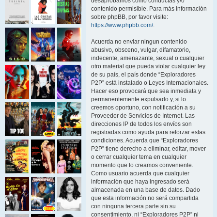
desaprobamos como conductas y/o
contenido permisible. Para más información
sobre phpBB, por favor visite:
https://www.phpbb.com/
.
Acuerda no enviar ningun contenido
abusivo, obsceno, vulgar, difamatorio,
indecente, amenazante, sexual o cualquier
otro material que pueda violar cualquier ley
de su país, el país donde “Exploradores
P2P” está instalado o Leyes Internacionales.
Hacer eso provocará que sea inmediata y
permanentemente expulsado y, si lo
creemos oportuno, con notificación a su
Proveedor de Servicios de Internet. Las
direcciones IP de todos los envíos son
registradas como ayuda para reforzar estas
condiciones. Acuerda que “Exploradores
P2P” tiene derecho a eliminar, editar, mover
o cerrar cualquier tema en cualquier
momento que lo creamos conveniente.
Como usuario acuerda que cualquier
información que haya ingresado será
almacenada en una base de datos. Dado
que esta información no será compartida
con ninguna tercera parte sin su
consentimiento, ni “Exploradores P2P” ni