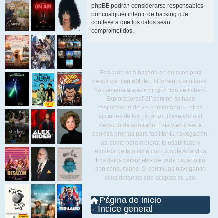
phpBB podrán considerarse responsables
por cualquier intento de hacking que
conlleve a que los datos sean
comprometidos.
Esta web está basada en enlaces para
descargar con eMule, BitTorrent o similares.
No contiene alojado ningún tipo de fichero.
ExploradoresP2P.com no se hace
responsable de los comentarios u otras
acciones de los usuarios. Reservado el
derecho de admisión. Esta web inserta
cookies propias para facilitar tu navegación,
así como para mejorar la usabilidad y
temática de la misma con Google Analytics.
Los datos personales de cada usuario no
son consultados. Si continuas navegando
consideramos que aceptas su uso.
Página de inicio
Índice general