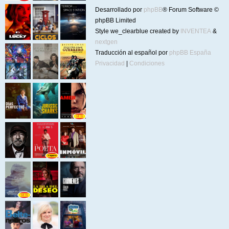
Desarrollado por
phpBB
® Forum Software ©
phpBB Limited
Style we_clearblue created by
INVENTEA
&
nextgen
Traducción al español por
phpBB España
Privacidad
|
Condiciones