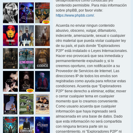
desaprobamos como conductas y/o
contenido permisible. Para más información
sobre phpBB, por favor visite:
https://www.phpbb.com/
.
Acuerda no enviar ningun contenido
abusivo, obsceno, vulgar, difamatorio,
indecente, amenazante, sexual o cualquier
otro material que pueda violar cualquier ley
de su país, el país donde “Exploradores
P2P” está instalado o Leyes Internacionales.
Hacer eso provocará que sea inmediata y
permanentemente expulsado y, si lo
creemos oportuno, con notificación a su
Proveedor de Servicios de Internet. Las
direcciones IP de todos los envíos son
registradas como ayuda para reforzar estas
condiciones. Acuerda que “Exploradores
P2P” tiene derecho a eliminar, editar, mover
o cerrar cualquier tema en cualquier
momento que lo creamos conveniente.
Como usuario acuerda que cualquier
información que haya ingresado será
almacenada en una base de datos. Dado
que esta información no será compartida
con ninguna tercera parte sin su
consentimiento, ni “Exploradores P2P” ni