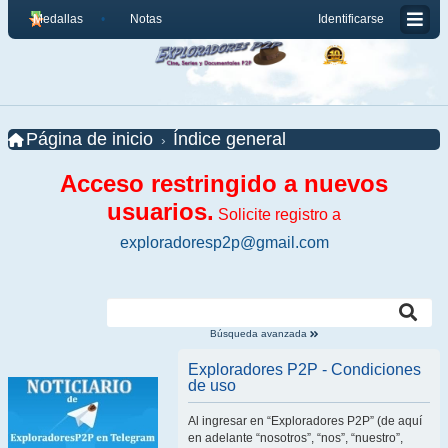
Medallas
Notas
Identificarse
Página de inicio
Índice general
Acceso restringido a nuevos
usuarios.
Solicite registro a
exploradoresp2p@gmail.com
Búsqueda avanzada
Exploradores P2P - Condiciones
de uso
Al ingresar en “Exploradores P2P” (de aquí
en adelante “nosotros”, “nos”, “nuestro”,