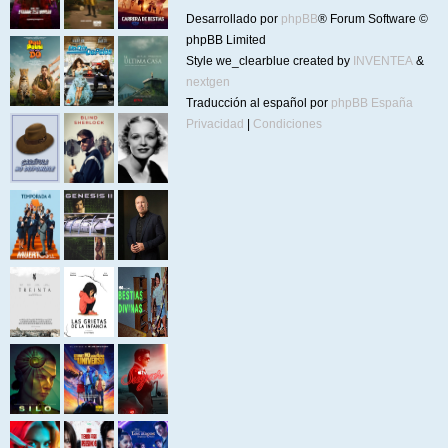
Desarrollado por
phpBB
® Forum Software ©
phpBB Limited
Style we_clearblue created by
INVENTEA
&
nextgen
Traducción al español por
phpBB España
Privacidad
|
Condiciones