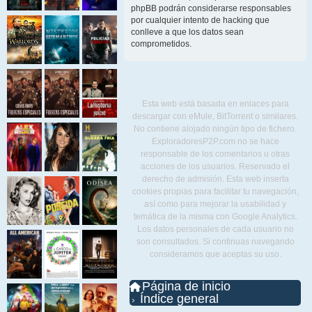
phpBB podrán considerarse responsables
por cualquier intento de hacking que
conlleve a que los datos sean
comprometidos.
Esta web está basada en enlaces para
descargar con eMule, BitTorrent o similares.
No contiene alojado ningún tipo de fichero.
ExploradoresP2P.com no se hace
responsable de los comentarios u otras
acciones de los usuarios. Reservado el
derecho de admisión. Esta web inserta
cookies propias para facilitar tu navegación,
así como para mejorar la usabilidad y
temática de la misma con Google Analytics.
Los datos personales de cada usuario no
son consultados. Si continuas navegando
consideramos que aceptas su uso.
Página de inicio
Índice general