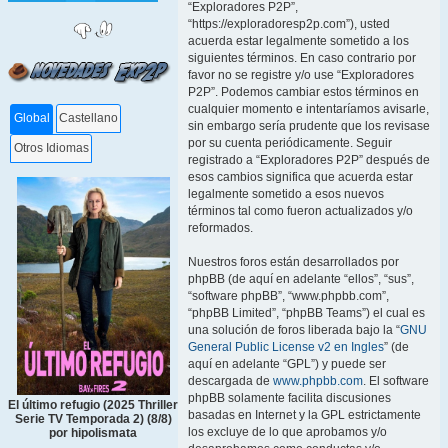
“Exploradores P2P”,
“https://exploradoresp2p.com”), usted
acuerda estar legalmente sometido a los
siguientes términos. En caso contrario por
favor no se registre y/o use “Exploradores
P2P”. Podemos cambiar estos términos en
cualquier momento e intentaríamos avisarle,
Global
Castellano
sin embargo sería prudente que los revisase
por su cuenta periódicamente. Seguir
Otros Idiomas
registrado a “Exploradores P2P” después de
esos cambios significa que acuerda estar
legalmente sometido a esos nuevos
términos tal como fueron actualizados y/o
reformados.
Nuestros foros están desarrollados por
phpBB (de aquí en adelante “ellos”, “sus”,
“software phpBB”, “www.phpbb.com”,
“phpBB Limited”, “phpBB Teams”) el cual es
una solución de foros liberada bajo la “
GNU
General Public License v2 en Ingles
” (de
aquí en adelante “GPL”) y puede ser
descargada de
www.phpbb.com
. El software
phpBB solamente facilita discusiones
El último refugio (2025 Thriller
basadas en Internet y la GPL estrictamente
Serie TV Temporada 2) (8/8)
los excluye de lo que aprobamos y/o
por hipolismata