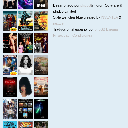
Desarrollado por
phpBB
® Forum Software ©
phpBB Limited
Style we_clearblue created by
INVENTEA
&
nextgen
Traducción al español por
phpBB España
Privacidad
|
Condiciones