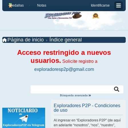
Medallas
Notas
Identificarse
Página de inicio
Índice general
Acceso restringido a nuevos
usuarios.
Solicite registro a
exploradoresp2p@gmail.com
Búsqueda avanzada
Exploradores P2P - Condiciones
de uso
Al ingresar en “Exploradores P2P” (de aquí
en adelante “nosotros”, “nos”, “nuestro”,