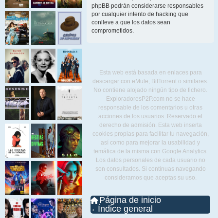
phpBB podrán considerarse responsables
por cualquier intento de hacking que
conlleve a que los datos sean
comprometidos.
Esta web está basada en enlaces para
descargar con eMule, BitTorrent o similares.
No contiene alojado ningún tipo de fichero.
ExploradoresP2P.com no se hace
responsable de los comentarios u otras
acciones de los usuarios. Reservado el
derecho de admisión. Esta web inserta
cookies propias para facilitar tu navegación,
así como para mejorar la usabilidad y
temática de la misma con Google Analytics.
Los datos personales de cada usuario no
son consultados. Si continuas navegando
consideramos que aceptas su uso.
Página de inicio
Índice general