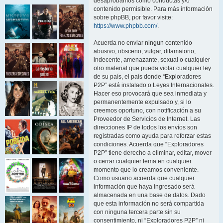
desaprobamos como conductas y/o
contenido permisible. Para más información
sobre phpBB, por favor visite:
https://www.phpbb.com/
.
Acuerda no enviar ningun contenido
abusivo, obsceno, vulgar, difamatorio,
indecente, amenazante, sexual o cualquier
otro material que pueda violar cualquier ley
de su país, el país donde “Exploradores
P2P” está instalado o Leyes Internacionales.
Hacer eso provocará que sea inmediata y
permanentemente expulsado y, si lo
creemos oportuno, con notificación a su
Proveedor de Servicios de Internet. Las
direcciones IP de todos los envíos son
registradas como ayuda para reforzar estas
condiciones. Acuerda que “Exploradores
P2P” tiene derecho a eliminar, editar, mover
o cerrar cualquier tema en cualquier
momento que lo creamos conveniente.
Como usuario acuerda que cualquier
información que haya ingresado será
almacenada en una base de datos. Dado
que esta información no será compartida
con ninguna tercera parte sin su
consentimiento, ni “Exploradores P2P” ni