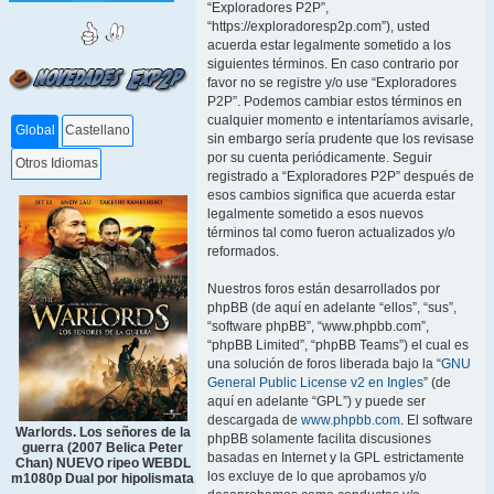
“Exploradores P2P”,
“https://exploradoresp2p.com”), usted
acuerda estar legalmente sometido a los
siguientes términos. En caso contrario por
favor no se registre y/o use “Exploradores
P2P”. Podemos cambiar estos términos en
cualquier momento e intentaríamos avisarle,
Global
Castellano
sin embargo sería prudente que los revisase
por su cuenta periódicamente. Seguir
Otros Idiomas
registrado a “Exploradores P2P” después de
esos cambios significa que acuerda estar
legalmente sometido a esos nuevos
términos tal como fueron actualizados y/o
reformados.
Nuestros foros están desarrollados por
phpBB (de aquí en adelante “ellos”, “sus”,
“software phpBB”, “www.phpbb.com”,
“phpBB Limited”, “phpBB Teams”) el cual es
una solución de foros liberada bajo la “
GNU
General Public License v2 en Ingles
” (de
aquí en adelante “GPL”) y puede ser
descargada de
www.phpbb.com
. El software
Warlords. Los señores de la
phpBB solamente facilita discusiones
guerra (2007 Belica Peter
basadas en Internet y la GPL estrictamente
Chan) NUEVO ripeo WEBDL
los excluye de lo que aprobamos y/o
m1080p Dual por hipolismata