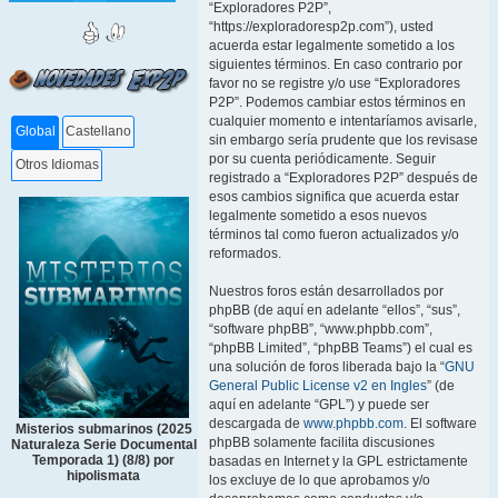
“Exploradores P2P”,
“https://exploradoresp2p.com”), usted
acuerda estar legalmente sometido a los
siguientes términos. En caso contrario por
favor no se registre y/o use “Exploradores
P2P”. Podemos cambiar estos términos en
cualquier momento e intentaríamos avisarle,
Global
Castellano
sin embargo sería prudente que los revisase
por su cuenta periódicamente. Seguir
Otros Idiomas
registrado a “Exploradores P2P” después de
esos cambios significa que acuerda estar
legalmente sometido a esos nuevos
términos tal como fueron actualizados y/o
reformados.
Nuestros foros están desarrollados por
phpBB (de aquí en adelante “ellos”, “sus”,
“software phpBB”, “www.phpbb.com”,
“phpBB Limited”, “phpBB Teams”) el cual es
una solución de foros liberada bajo la “
GNU
General Public License v2 en Ingles
” (de
aquí en adelante “GPL”) y puede ser
descargada de
www.phpbb.com
. El software
Misterios submarinos (2025
phpBB solamente facilita discusiones
Naturaleza Serie Documental
Temporada 1) (8/8) por
basadas en Internet y la GPL estrictamente
hipolismata
los excluye de lo que aprobamos y/o