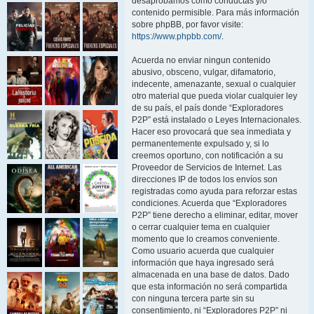
desaprobamos como conductas y/o
contenido permisible. Para más información
sobre phpBB, por favor visite:
https://www.phpbb.com/
.
Acuerda no enviar ningun contenido
abusivo, obsceno, vulgar, difamatorio,
indecente, amenazante, sexual o cualquier
otro material que pueda violar cualquier ley
de su país, el país donde “Exploradores
P2P” está instalado o Leyes Internacionales.
Hacer eso provocará que sea inmediata y
permanentemente expulsado y, si lo
creemos oportuno, con notificación a su
Proveedor de Servicios de Internet. Las
direcciones IP de todos los envíos son
registradas como ayuda para reforzar estas
condiciones. Acuerda que “Exploradores
P2P” tiene derecho a eliminar, editar, mover
o cerrar cualquier tema en cualquier
momento que lo creamos conveniente.
Como usuario acuerda que cualquier
información que haya ingresado será
almacenada en una base de datos. Dado
que esta información no será compartida
con ninguna tercera parte sin su
consentimiento, ni “Exploradores P2P” ni