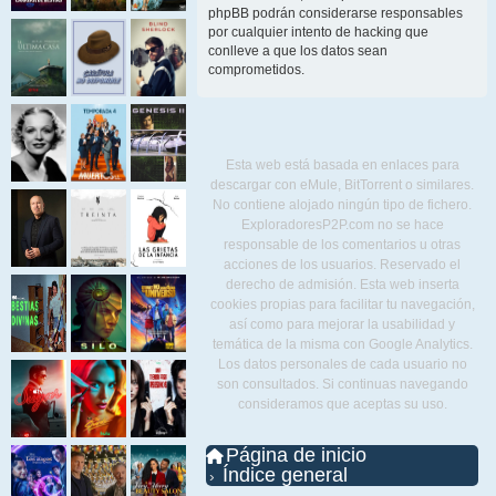
phpBB podrán considerarse responsables
por cualquier intento de hacking que
conlleve a que los datos sean
comprometidos.
Esta web está basada en enlaces para
descargar con eMule, BitTorrent o similares.
No contiene alojado ningún tipo de fichero.
ExploradoresP2P.com no se hace
responsable de los comentarios u otras
acciones de los usuarios. Reservado el
derecho de admisión. Esta web inserta
cookies propias para facilitar tu navegación,
así como para mejorar la usabilidad y
temática de la misma con Google Analytics.
Los datos personales de cada usuario no
son consultados. Si continuas navegando
consideramos que aceptas su uso.
Página de inicio
Índice general