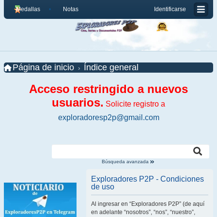
Medallas
Notas
Identificarse
Página de inicio
Índice general
Acceso restringido a nuevos
usuarios.
Solicite registro a
exploradoresp2p@gmail.com
Búsqueda avanzada
Exploradores P2P - Condiciones
de uso
Al ingresar en “Exploradores P2P” (de aquí
en adelante “nosotros”, “nos”, “nuestro”,