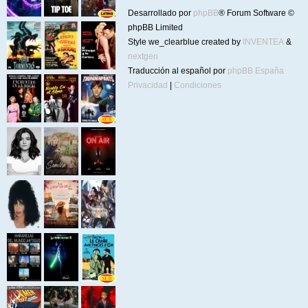
Desarrollado por
phpBB
® Forum Software ©
phpBB Limited
Style we_clearblue created by
INVENTEA
&
nextgen
Traducción al español por
phpBB España
Privacidad
|
Condiciones